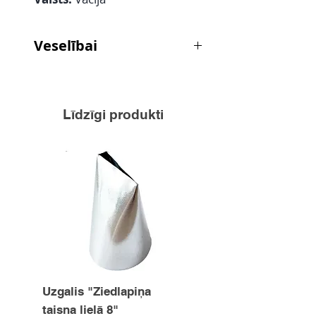
Veselībai
Ieteicams kā līdzeklis nogurušu
kāju vannošanai siltā ūdenī.
Vienkārši pievienojiet 2
Līdzīgi produkti
ēdamkarotes traukam silta ūdens.
Uzgalis "Ziedlapiņa
Uzgalis "Zvaigznīte
taisna lielā 8"
15mm