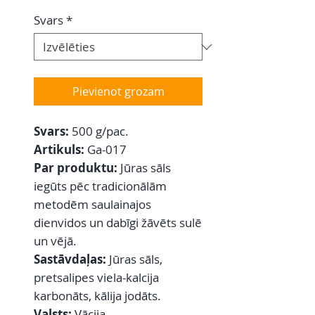
Svars
*
Pievienot grozam
Svars:
500 g/pac.
Artikuls:
Ga-017
Par produktu:
Jūras sāls
iegūts pēc tradicionālām
metodēm saulainajos
dienvidos un dabīgi žāvēts sulē
un vējā.
Sastāvdaļas:
Jūras sāls,
pretsalipes viela-kalcija
karbonāts, kālija jodāts.
Valsts:
Vācija