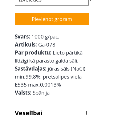
Pievienot grozam
Svars:
1000 g/pac.
Artikuls:
Ga-078
Par produktu:
Lieto pārtikā
līdzīgi kā parasto galda sāli.
Sastāvdaļas:
jūras sāls (NaCl)
min.99,8%, pretsalipes viela
E535 max.0,0013%
Valsts:
Spānija
Veselībai
Ieteicams kā līdzeklis nogurušu
kāju vannošanai siltā ūdenī.