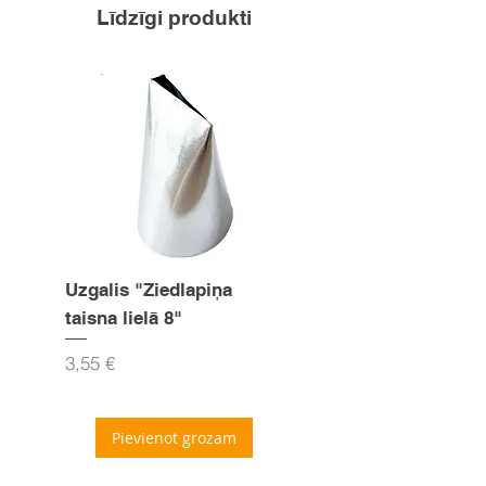
Vienkārši pievienojiet 2
Līdzīgi produkti
ēdamkarotes traukam silta ūdens.
Uzgalis "Ziedlapiņa
Uzgalis "Zvaigznīte
taisna lielā 8"
15mm
Cena
Cena
3,55 €
3,55 €
Pievienot grozam