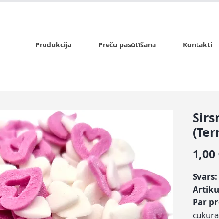
x.lv
P - Pk. 9:00 - 17:00, S - 9:00 - 14:00, Sv. - slēgts
Produkcija
Preču pasūtīšana
Kontakti
Sirs
(Ter
1,00
Svars:
Artiku
Par p
cukura