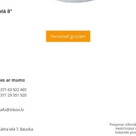
elā 8"
Pievienot grozam
ies ar mums
+371 63 922 465
+371 29 351 920
gafu@inbox.lv
Pieejamai informāc
alna iela 7, Bauska
medicīniskus 
redzamās produ