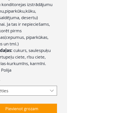
 konditorejas izstrādājumu
u,piparkūku,kūku,
saldējuma, desertu)
ai. Ja tas ir nepieciešams,
korēt pirms
as(cepumus, piparkūkas,
s un tml.)
daļas:
cukurs, saulespuķu
artupeļu ciete, rīsu ciete,
elas-kurkumīns, karmīni.
:
Polija
*
ēties
Pievienot grozam