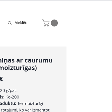
Receptes
Par mums
niņas ar caurumu
moizturīgas)
Cena
 €
20 g/pac.
ls:
Ko-200
roduktu:
Termoizturīgi
 rotājumi, ko var izmantot