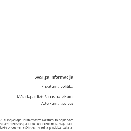
Uzgalis "Zvaigznīte 3"
Cena
3,55 €
Svarīga informācija
Privātuma politika
Mājaslapas lietošanas noteikumi
Atteikuma tiesības
ijai mājaslapā ir informatīvs raksturs, tā nepiedāvā
vai ārstnieciskus padomus un ieteikumus. Mājaslapā
ktu bildes var atškirties no reāla produkta izskata.