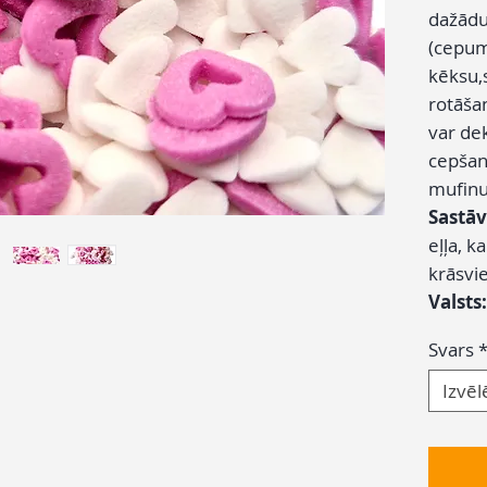
dažādu
(cepum
kēksu,
rotāšan
var de
cepšan
mufinu
Sastāv
eļļa, k
krāsvi
Valsts
Svars
Izvēl