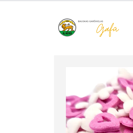
+371 63 922 465
gafu@inbo