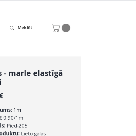
Receptes
Par mums
s - marle elastīgā
i
Cena
 €
ums:
1m
€ 0,90/1m
ls:
Pied-205
roduktu:
Lieto gaļas