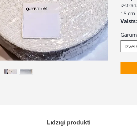
izstrād
15 cm 
Valsts
Garum
Izvēl
Līdzīgi produkti