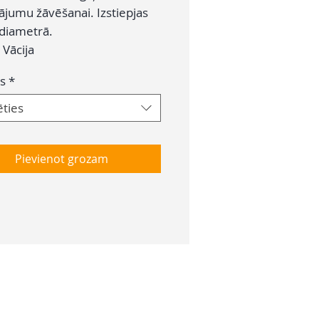
ājumu žāvēšanai. Izstiepjas
diametrā.
:
Vācija
s
*
ēties
Pievienot grozam