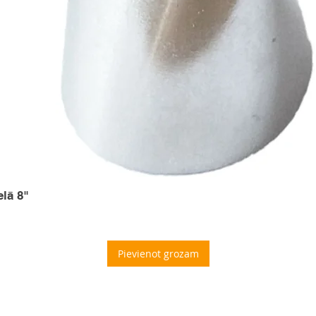
elā 8"
Pievienot grozam