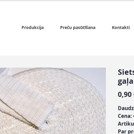
x.lv
P - Pk. 9:00 - 17:00, S - 9:00 - 14:00, Sv. - slēgts
Produkcija
Preču pasūtīšana
Kontakti
Siet
gaļa
0,90
Daudz
Cena:
Artiku
Par p