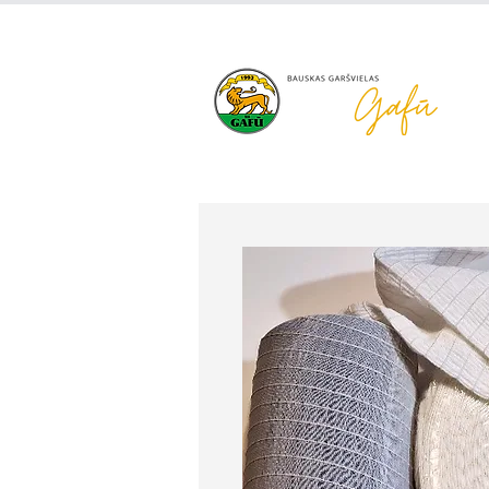
+371 63 922 465
gafu@inbo