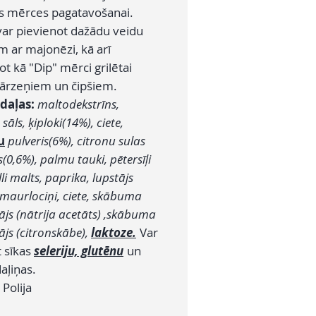
kas mērces pagatavošanai.
var pievienot dažādu veidu
m ar majonēzi, kā arī
t kā "Dip" mērci grilētai
 dārzeņiem un čipšiem.
daļas:
maltodekstrīns,
sāls, ķiploki(14%), ciete,
u
pulveris(6%), citronu sulas
s(0,6%), palmu tauki, pētersīļi
lli malts, paprika, lupstājs
 maurlociņi, ciete, skābuma
ājs (nātrija acetāts) ,skābuma
ājs (citronskābe),
laktoze.
Var
t sīkas
seleriju, glutēnu
un
aļiņas.
Polija