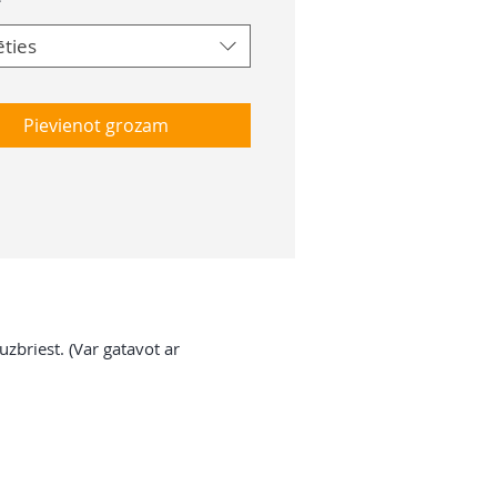
*
ēties
Pievienot grozam
zbriest. (Var gatavot ar