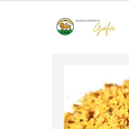
+371 63 922 465
gafu@inbo