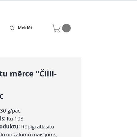
Receptes
Par mums
tu mērce "Čilli-
"
Cena
 €
30 g/pac.
ls:
Ku-103
roduktu:
Rūpīgi atlasītu
elu un zaļumu maisījums,