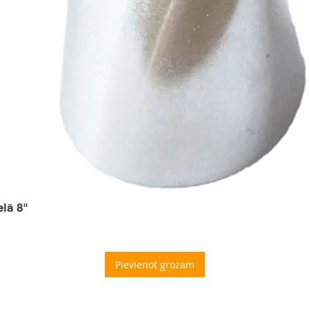
elā 8"
Pievienot grozam