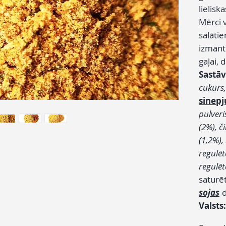
lielis
Mērci 
salātie
izmanto
gaļai,
Sastāv
cukurs, 
sinepj
pulveri
(2%), či
(1,2%),
regulēt
regulēt
saturē
sojas
d
Valsts: