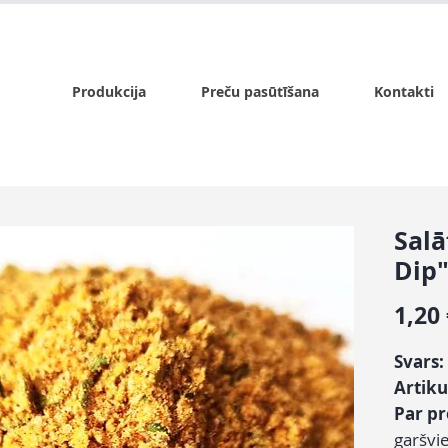
x.lv
P - Pk. 9:00 - 17:00, S - 9:00 - 14:00, Sv. - slēgts
Produkcija
Preču pasūtīšana
Kontakti
Salā
Dip
1,20
Svars:
Artiku
Par p
garšvi