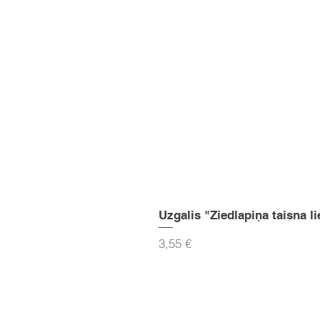
Uzgalis "Ziedlapiņa taisna li
Cena
3,55 €