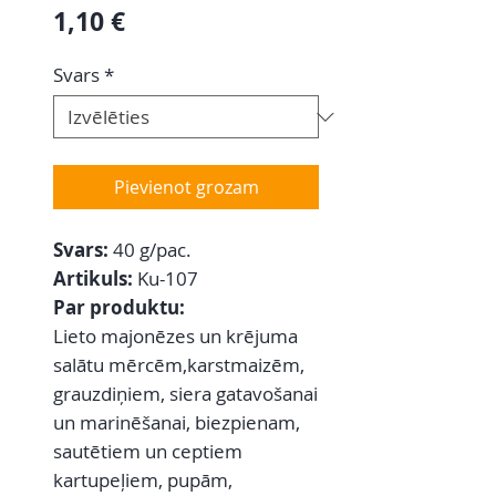
Cena
1,10 €
Svars
*
Pievienot grozam
Svars:
40 g/pac.
Artikuls:
Ku-107
Par produktu:
Lieto majonēzes un krējuma
salātu mērcēm,karstmaizēm,
grauzdiņiem, siera gatavošanai
un marinēšanai, biezpienam,
sautētiem un ceptiem
kartupeļiem, pupām,