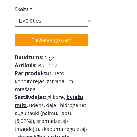
Skaits
*
Pievienot grozam
Daudzums:
1 gab.
Artikuls:
Roc-167
Par produktu:
Lieto
konditorejas izstrādājumu
rotāšanai.
Sastāvdaļas:
glikoze,
kviešu
milti
, ūdens, daļēji hidrogenēti
augu tauki (palmu, rapšu
(6,02%)), aromatizētājs
(mandeļu), skābuma regulētājs
- citronskābe,
vistu olu