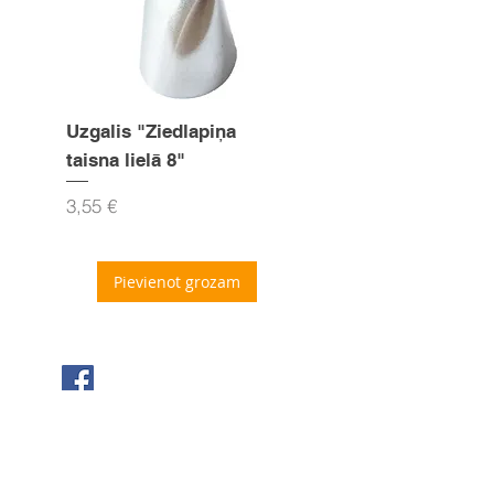
Uzgalis "Ziedlapiņa
Uzgalis "Zvaigznīte
taisna lielā 8"
15mm
Cena
Cena
3,55 €
3,55 €
Pievienot grozam
Seko mums Facebook
Sazinies ar mums