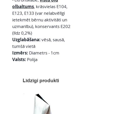
olbaltums
, krāsvielas E104,
E123, E133 (var nelabvēlīgi
ietekmēt bērnu aktivitāti un
uzmanību), konservants E202
(līdz 0,2%)
Uzglabāšana:
vēsā, sausā,
tumšā vietā
Izmērs:
Diametrs - 1cm
Valsts:
Polija
Līdzīgi produkti