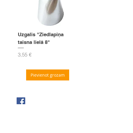
Uzgalis "Ziedlapiņa
Uzgalis "Zvaigznīte
taisna lielā 8"
15mm
Cena
Cena
3,55 €
3,55 €
Pievienot grozam
Seko mums Facebook
Sazinies ar mums