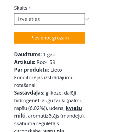
Skaits
*
Pievienot grozam
Daudzums:
1 gab.
Artikuls:
Roc-159
Par produktu:
Lieto
konditorejas izstrādājumu
rotāšanai.
Sastāvdaļas:
glikoze, daļēji
hidrogenēti augu tauki (palmu,
rapšu (6,02%)), ūdens,
kviešu
milti
, aromatizētājs (mandeļu),
skābuma regulētājs -
citronskābe,
vistu olu