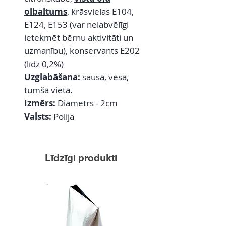
olbaltums
, krāsvielas E104,
E124, E153 (var nelabvēlīgi
ietekmēt bērnu aktivitāti un
uzmanību), konservants E202
(līdz 0,2%)
Uzglabāšana:
sausā, vēsā,
tumšā vietā.
Izmērs:
Diametrs - 2cm
Valsts:
Polija
Līdzīgi produkti