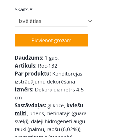
Skaits
*
Pievienot grozam
Daudzums:
1 gab.
Artikuls:
Roc-132
Par produktu:
Konditorejas
izstrādājumu dekorēšana
Izmērs:
Dekora diametrs 4.5
cm
Sastāvdaļas:
glikoze,
kviešu
milti,
ūdens, cietinātājs (guāra
sveķi), daļēji hidrogenēti augu
tauki (palmu, rapšu (6,02%)),