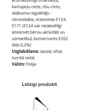
aromatizētājs (mandeļu),
kartupeļu ciete, rīsu ciete,
skābuma regulētājs -
citronskābe, krāsvielas E124,
E171 (E124 var nelabvēlīgi
ietekmēt bērnu aktivitāti un
uzmanību), konservants E202
(līdz 0,2%)
Uzglabāšana:
sausā, vēsā,
tumšā vietā.
Valsts:
Polija
Līdzīgi produkti