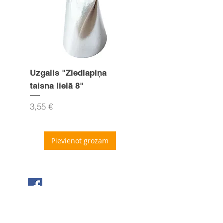
Uzgalis "Ziedlapiņa
Uzgalis "Zvaigznīte
taisna lielā 8"
15mm
Cena
Cena
3,55 €
3,55 €
Pievienot grozam
Seko mums Facebook
Sazinies ar mums