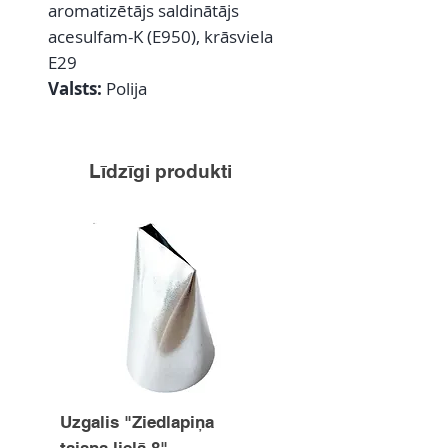
aromatizētājs saldinātājs
acesulfam-K (E950), krāsviela
E29
Valsts:
Polija
Līdzīgi produkti
Uzgalis "Ziedlapiņa
Uzgalis "Zvaigznīte
taisna lielā 8"
15mm