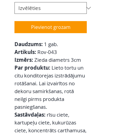
Pievienot grozam
Daudzums:
1 gab.
Artikuls:
Rov-043
Izmērs:
Zieda diametrs 3cm
Par produktu:
Lieto tortu un
citu konditorejas izstrādājumu
rotāšanai. Lai izvairītos no
dekoru samirkšanas, rotā
neilgi pirms produkta
pasniegšanas.
Sastāvdaļas:
rīsu ciete,
kartupeļu ciete, kukurūzas
ciete, koncentrāts carthamusa,