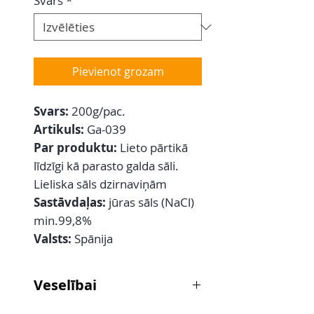
Svars
*
Pievienot grozam
Svars:
200g/pac.
Artikuls:
Ga-039
Par produktu:
Lieto pārtikā
līdzīgi kā parasto galda sāli.
Lieliska sāls dzirnaviņām
Sastāvdaļas:
jūras sāls (NaCl)
min.99,8%
Valsts:
Spānija
Veselībai
Ieteicams kā līdzeklis nogurušu