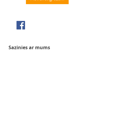
Seko mums Facebook
Sazinies ar mums
+371 63 922 465
+371 29 351 920
gafu@inbox.lv
Kalna iela 7, Bauska
Darba laiks
Pirmdiena - 9:00 - 17:00
Otrdiena - 9:00 - 17:00
Trešdiena - 9:00 - 17:00
Ceturtdiena - 9:00 - 17:00