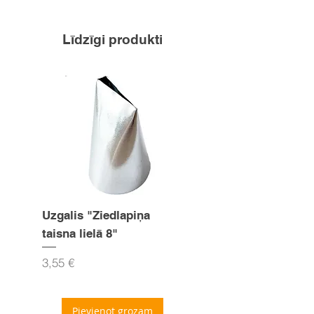
kāju vannošanai siltā ūdenī.
Vienkārši pievienojiet 2
Līdzīgi produkti
ēdamkarotes traukam silta ūdens.
Uzgalis "Ziedlapiņa
Uzgalis "Zvaigznīte
taisna lielā 8"
15mm
Cena
Cena
3,55 €
3,55 €
Pievienot grozam