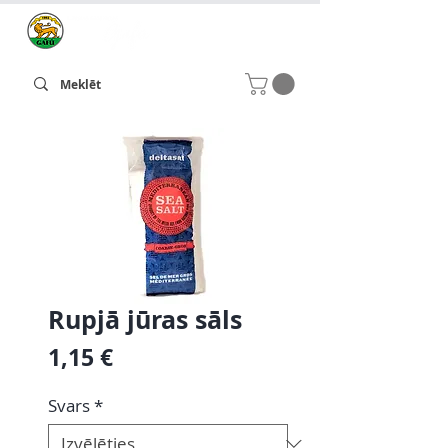
Rupjā jūras sāls
Cena
1,15 €
Svars
*