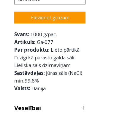
Pievienot grozam
Svars:
1000 g/pac.
Artikuls:
Ga-077
Par produktu:
Lieto pārtikā
līdzīgi kā parasto galda sāli.
Lieliska sāls dzirnaviņām
Sastāvdaļas:
jūras sāls (NaCl)
min.99,8%
Valsts:
Dānija
Veselībai
Ieteicams kā līdzeklis nogurušu
kāju vannošanai siltā ūdenī.
Vienkārši pievienojiet 2