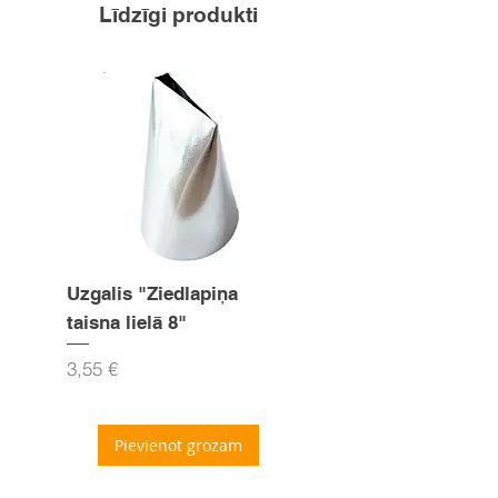
Līdzīgi produkti
ēdamkarotes traukam silta ūdens.
Uzgalis "Ziedlapiņa
Uzgalis "Zvaigznīte
taisna lielā 8"
15mm
Cena
Cena
3,55 €
3,55 €
Pievienot grozam