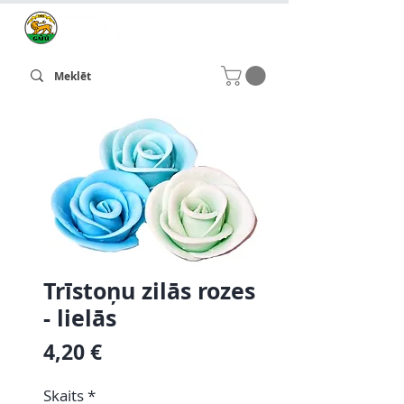
Trīstoņu zilās rozes
- lielās
Cena
4,20 €
Skaits
*