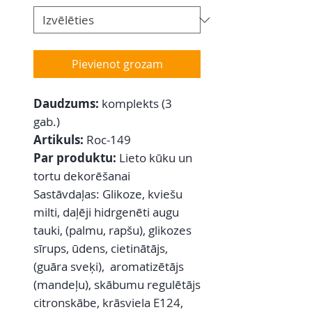
Pievienot grozam
Daudzums:
komplekts (3
gab.)
Artikuls:
Roc-149
Par produktu:
Lieto kūku un
tortu dekorēšanai
Sastāvdaļas: Glikoze, kviešu
milti, daļēji hidrgenēti augu
tauki, (palmu, rapšu), glikozes
sīrups, ūdens, cietinātājs,
(guāra sveķi), aromatizētājs
(mandeļu), skābumu regulētājs
citronskābe, krāsviela E124,