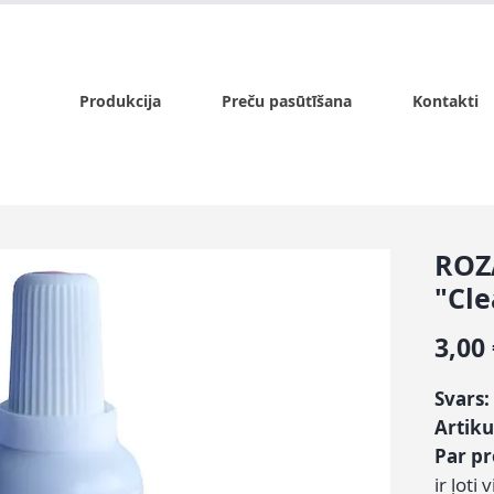
x.lv
P - Pk. 9:00 - 17:00, S - 9:00 - 14:00, Sv. - slēgts
Produkcija
Preču pasūtīšana
Kontakti
ROZĀ
"Cle
3,00
Svars:
Artiku
Par p
ir ļoti