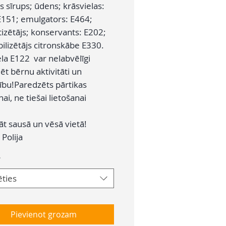
s sīrups; ūdens; krāsvielas:
E151; emulgators: E464;
izētājs; konservants: E202;
ilizētājs citronskābe E330.
ela E122 var nelabvēlīgi
t bērnu aktivitāti un
bu!Paredzēts pārtikas
ai, ne tiešai lietošanai
.
āt sausā un vēsā vietā!
:
Polija
*
ēties
Pievienot grozam