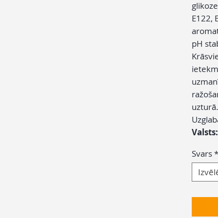
glikoze
E122, 
aromat
pH stab
Krāsvi
ietekmē
uzmanī
ražošan
uzturā
Uzglab
Valsts
Svars
Izvēl