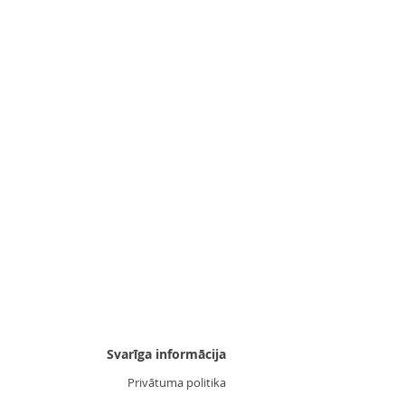
Uzgalis "Zvaigznīte 3"
Cena
3,55 €
Svarīga informācija
Privātuma politika