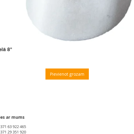
elā 8"
Pievienot grozam
ies ar mums
+371 63 922 465
+371 29 351 920