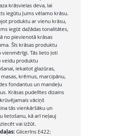
aza krāsvielas deva, lai
ts iegūtu Jums vēlamo krāsu.
ojot produktu ar vienu krāsu,
ams iegūt dažādas tonalitātes,
bā no pievienotā krāsas
ma. Šīs krāsas produktu
 vienmērīgi. Tās lieto ļoti
 veidu produktu
šanai, iekaitot glazūras,
 masas, krēmus, marcipānu,
des fondantus un mandeļu
s. Krāsas pudelītes dizains
skrūvējamais vāciņš
ina tās vienkāršāku un
 lietošanu, kā arī neļauj
iztecēt vai izžūt.
daļas:
Glicerīns E422;