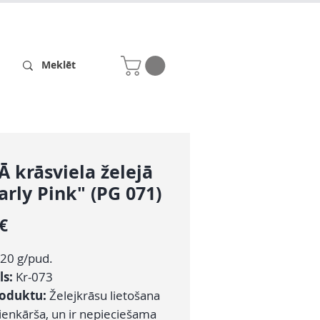
Receptes
Par mums
 krāsviela želejā
arly Pink" (PG 071)
Cena
 €
20 g/pud.
ls:
Kr-073
roduktu:
Želejkrāsu lietošana
 vienkārša, un ir nepieciešama