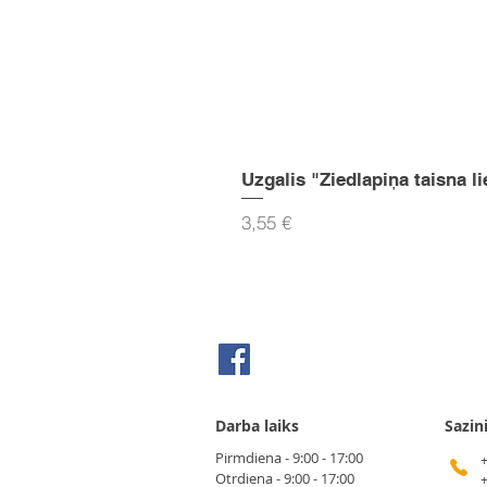
Uzgalis "Ziedlapiņa taisna li
Cena
3,55 €
Seko mums Facebook
Darba laiks
Sazin
Pirmdiena - 9:00 - 17:00
Otrdiena - 9:00 - 17:00