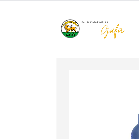
+371 63 922 465
gafu@inbo