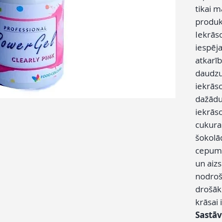
tikai m
produk
Iekrās
iespēj
atkarī
daudzu
iekrāso
dažādu
iekrāso
cukura
šokolā
cepumu
un aiz
nodroš
drošāku
krāsai 
Sastāv