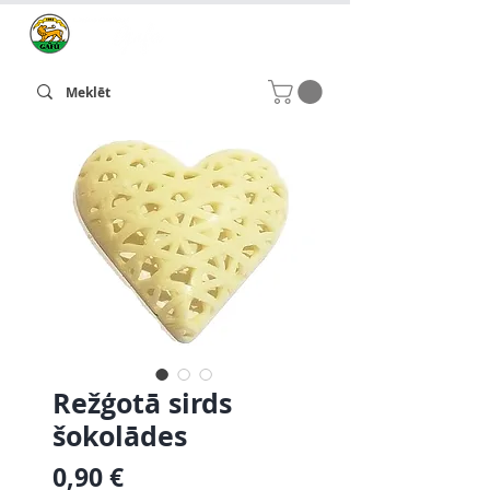
Režģotā sirds
šokolādes
Cena
0,90 €