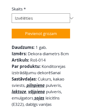
Skaits
*
Pievienot grozam
Daudzums:
1 gab.
Izmērs:
Dekora diametrs 8cm
Artikuls:
Roš-014
Par produktu:
Konditorejas
izstrādājumu dekorēšanai
Sastāvdaļas:
Cukurs, kakao
sviests,
pilnpiena
pulveris,
laktoze
,
vājpiena
pulveris,
emulgators
sojas
leicitīns
(E322), dabīgs vaniļas