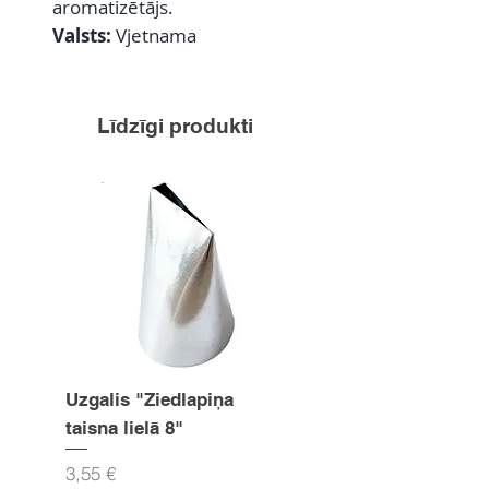
aromatizētājs.
Valsts:
Vjetnama
Līdzīgi produkti
Uzgalis "Ziedlapiņa
Uzgalis "Zvaigznīte
taisna lielā 8"
15mm
Cena
Cena
3,55 €
3,55 €