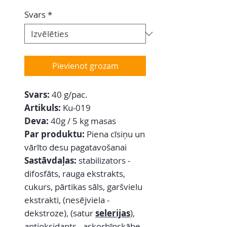
Svars
*
Pievienot grozam
Svars:
40 g/pac.
Artikuls:
Ku-019
Deva:
40g / 5 kg masas
Par produktu:
Piena cīsiņu un
vārīto desu pagatavošanai
Sastāvdaļas:
stabilizators -
difosfāts, rauga ekstrakts,
cukurs, pārtikas sāls, garšvielu
ekstrakti, (nesējviela -
dekstroze), (satur
selerijas
),
antioksidants - askorbīnskābe,