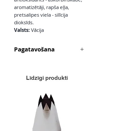
aromatizētāji, rapša eļļa,
pretsalipes viela - silīcija
dioksīds.
Valsts:
Vācija
Pagatavošana
5kg gaļas masa, 40 g garšviela,
70g nitrītsāls. Ja vēlas, izskatam
var pievienot pārtikas krāsvielu
Līdzīgi produkti
"Carmirose"