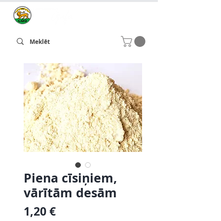
Piena cīsiņiem,
vārītām desām
Cena
1,20 €