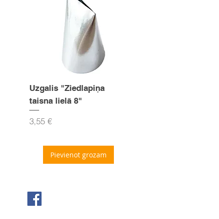
Uzgalis "Ziedlapiņa
Uzgalis "Zvaigznīte
taisna lielā 8"
15mm
Cena
Cena
3,55 €
3,55 €
Pievienot grozam
Seko mums Facebook