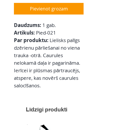
Pievienot grozam
Daudzums:
1 gab.
Artikuls:
Pied-021
Par produktu:
Lielisks palīgs
dzērienu pārliešanai no viena
trauka -otrā. Caurules
nelokamā daļa ir pagarināma.
Ierīcei ir plūsmas pārtraucējs,
atspere, kas novērš caurules
salocīšanos.
Līdzīgi produkti