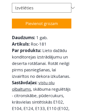
Pievienot grozam
Daudzums:
1 gab.
Artikuls:
Roc-181
Par produktu:
Lieto dažādu
konditorejas izstrādājumu un
deserta rotāšanai. Rotāt neilgi
pirms pasniegšanas, lai
izvairītos no dekora izkušanas.
Sastāvdaļas:
vistu olu
olbaltums
,
skābuma regulētājs
- citronskābe, pūdercukurs,
krāsvielas sintētiskās E102,
E104, E124, E133, E110 (E102,