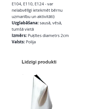
E104, E110, E124 - var
nelabvēlīgi ietekmēt bērnu
uzmanību un aktivitāti)
Uzglabāšana:
sausā, vēsā,
tumšā vietā
Izmērs:
Puķītes diametrs 2cm
Valsts:
Polija
Līdzīgi produkti