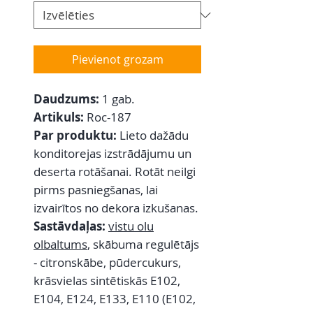
Pievienot grozam
Daudzums:
1 gab.
Artikuls:
Roc-187
Par produktu:
Lieto dažādu
konditorejas izstrādājumu un
deserta rotāšanai. Rotāt neilgi
pirms pasniegšanas, lai
izvairītos no dekora izkušanas.
Sastāvdaļas:
vistu olu
olbaltums
,
skābuma regulētājs
- citronskābe, pūdercukurs,
krāsvielas sintētiskās E102,
E104, E124, E133, E110 (E102,