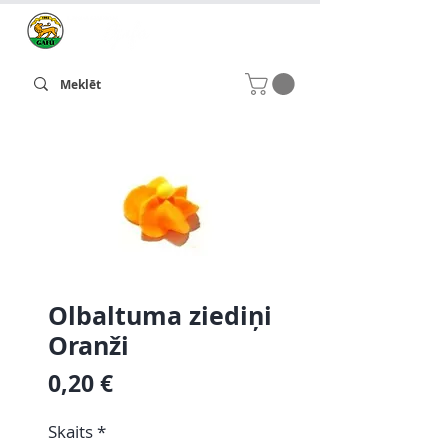
Olbaltuma ziediņi
Oranži
Cena
0,20 €
Skaits
*