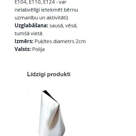
E104, E110, E124 - var
nelabvēlīgi ietekmēt bērnu
uzmanību un aktivitāti)
Uzglabāšana:
sausā, vēsā,
tumšā vietā
Izmērs:
Puķītes diametrs 2cm
Valsts:
Polija
Līdzīgi produkti