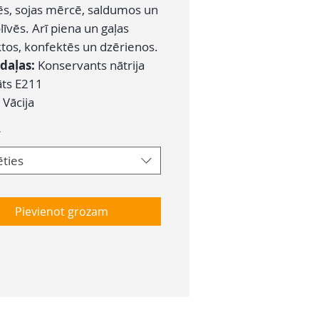
ēs, sojas mērcē, saldumos un
līvēs. Arī piena un gaļas
tos, konfektēs un dzērienos.
daļas:
Konservants nātrija
ts E211
Vācija
*
ēties
Pievienot grozam