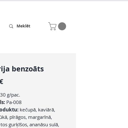
Receptes
Par mums
ija benzoāts
Cena
 €
30 g/pac.
ls:
Pa-008
roduktu:
kečupā, kaviārā,
ūkā, pīrāgos, margarīnā,
tos gurķīšos, ananāsu sulā,