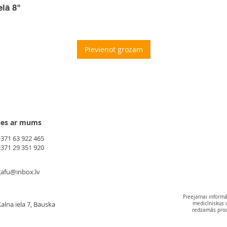
elā 8"
Pievienot grozam
ies ar mums
+371 63 922 465
+371 29 351 920
gafu@inbox.lv
Pieejamai informāc
alna iela 7, Bauska
medicīniskus 
redzamās produ