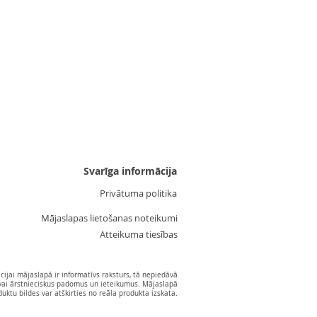
Uzgalis "Zvaigznīte 3"
Cena
3,55 €
Svarīga informācija
Privātuma politika
Mājaslapas lietošanas noteikumi
Atteikuma tiesības
ijai mājaslapā ir informatīvs raksturs, tā nepiedāvā
vai ārstnieciskus padomus un ieteikumus. Mājaslapā
ktu bildes var atškirties no reāla produkta izskata.