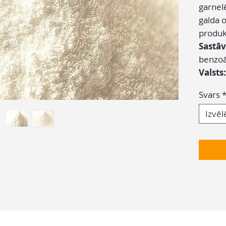
garnel
galda o
produk
Sastāv
benzoā
Valsts:
Svars
Izvēl