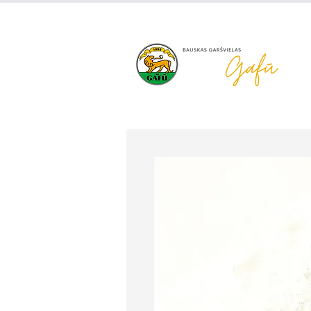
+371 63 922 465
gafu@inbo