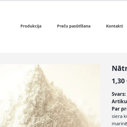
x.lv
P - Pk. 9:00 - 17:00, S - 9:00 - 14:00, Sv. - slēgts
Produkcija
Preču pasūtīšana
Kontakti
Nātr
1,30
Svars:
Artiku
Par p
siera k
marinē