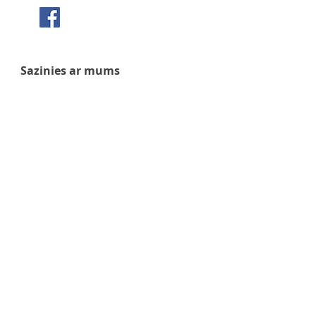
Seko mums Facebook
Sazinies ar mums
+371 63 922 465
+371 29 351 920
gafu@inbox.lv
Kalna iela 7, Bauska
Darba laiks
Pirmdiena - 9:00 - 17:00
Otrdiena - 9:00 - 17:00
Trešdiena - 9:00 - 17:00
Ceturtdiena - 9:00 - 17:00
Piektdiena - 9:00 - 17:00
Sestdiena - 9:00 - 14:00
Svētdiena - slēgts