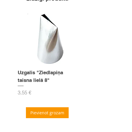
Uzgalis "Ziedlapiņa
Uzgalis "Zvaigznīte
taisna lielā 8"
15mm
Cena
Cena
3,55 €
3,55 €
Pievienot grozam