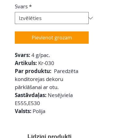
Svars
*
Pievienot grozam
Svars:
4 g/pac.
Artikuls:
Kr-030
Par produktu:
Paredzēta
konditorejas dekoru
pārklāšanai ar otu.
Sastāvdaļas:
Nesējviela
E555,E530
Valsts:
Polija
Līdzīgi produkti