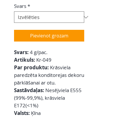
Svars
*
Pievienot grozam
Svars:
4 g/pac.
Artikuls:
Kr-049
Par produktu:
Krāsviela
paredzēta konditorejas dekoru
pārklāšanai ar otu.
Sastāvdaļas:
Nesējviela E555
(99%-99,9%), krāsviela
E172(<1%)
Valsts:
Ķīna