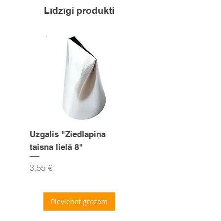
Līdzīgi produkti
Uzgalis "Ziedlapiņa
Uzgalis "Zvaigznīte
taisna lielā 8"
15mm
Cena
Cena
3,55 €
3,55 €
Pievienot grozam