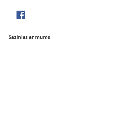
Seko mums Facebook
Sazinies ar mums
+371 63 922 465
+371 29 351 920
gafu@inbox.lv
Kalna iela 7, Bauska
Darba laiks
Pirmdiena - 9:00 - 17:00
Otrdiena - 9:00 - 17:00
Trešdiena - 9:00 - 17:00
Ceturtdiena - 9:00 - 17:00
Piektdiena - 9:00 - 17:00
Sestdiena - 9:00 - 14:00