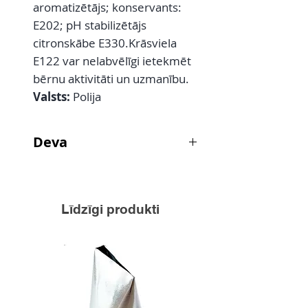
aromatizētājs; konservants:
E202; pH stabilizētājs
citronskābe E330.Krāsviela
E122 var nelabvēlīgi ietekmēt
bērnu aktivitāti un uzmanību.
Valsts:
Polija
Deva
Konditorejas izstrādājumiem -
max 2,7 g uz 1 kg produkta;
Dekorācijām, glazūrām,
Līdzīgi produkti
rotājumiem, pildījumiem (izņemot
uz augļiem bāzētām) - max 2,7 g
uz 1 kg produkta.