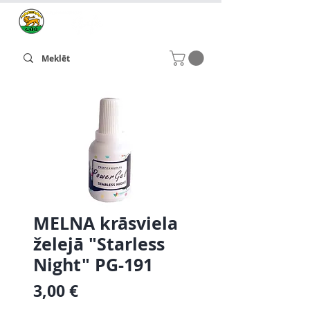
MELNA krāsviela
želejā "Starless
Night" PG-191
Cena
3,00 €