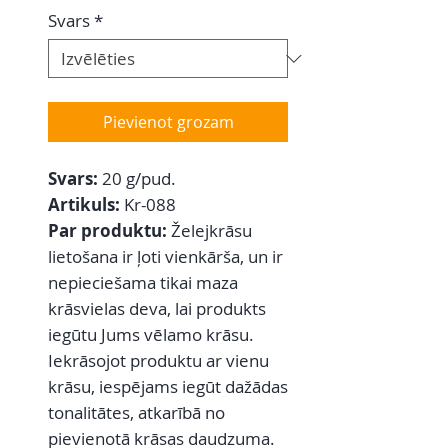
Svars
*
Pievienot grozam
Svars:
20 g/pud.
Artikuls:
Kr-088
Par produktu:
Želejkrāsu
lietošana ir ļoti vienkārša, un ir
nepieciešama tikai maza
krāsvielas deva, lai produkts
iegūtu Jums vēlamo krāsu.
Iekrāsojot produktu ar vienu
krāsu, iespējams iegūt dažādas
tonalitātes, atkarībā no
pievienotā krāsas daudzuma.