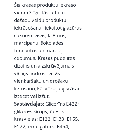
Šīs krāsas produktu iekrāso
vienmērīgi. Tās lieto ļoti
dažādu veidu produktu
iekrāsošanai, iekaitot glazūras,
cukura masas, krēmus,
marcipānu, šokolādes
fondantus un mandeļu
cepumus. Krāsas pudelītes
dizains un aizskrūvējamais
vāciņš nodrošina tās
vienkāršāku un drošāku
lietošanu, kā arī neļauj krāsai
iztecēt vai izžūt.
Sastāvdaļas:
Glicerīns E422;
glikozes sīrups; ūdens;
krāsvielas: E122, E133, E155,
E172; emulgators: E464;