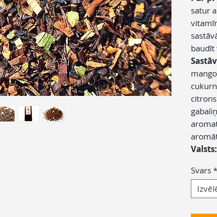
satur 
vitamīn
sastāvā
baudīt
Sastāv
mango 
cukurn
citron
gabaliņi
aromat
aromāt
Valsts:
Svars
Izvēl