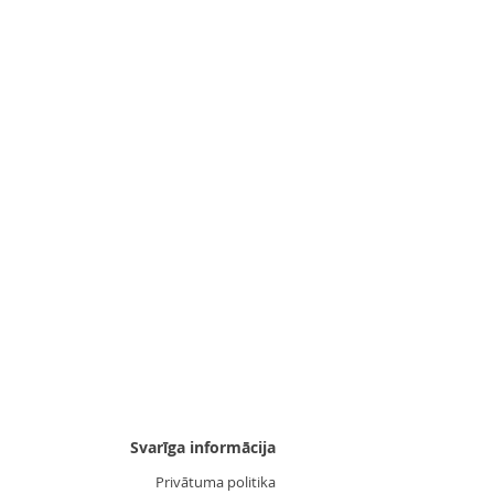
Uzgalis "Zvaigznīte 3"
Cena
3,55 €
Svarīga informācija
Privātuma politika