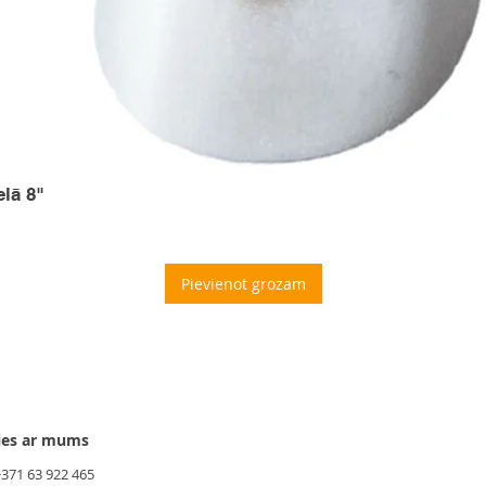
elā 8"
Pievienot grozam
ies ar mums
+371 63 922 465