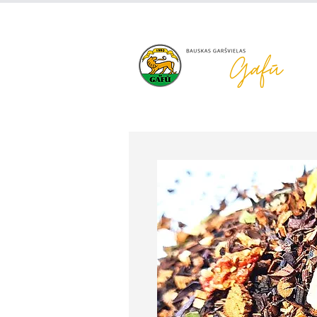
+371 63 922 465
gafu@inbo