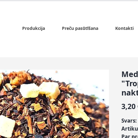
x.lv
P - Pk. 9:00 - 17:00, S - 9:00 - 14:00, Sv. - slēgts
Produkcija
Preču pasūtīšana
Kontakti
Med
"Tro
nak
3,20
Svars:
Artiku
Par p