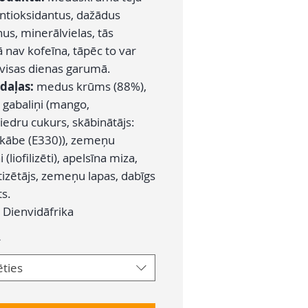
antioksidantus, dažādus
us, minerālvielas, tās
 nav kofeīna, tāpēc to var
 visas dienas garumā.
daļas:
medus krūms (88%),
gabaliņi (mango,
iedru cukurs, skābinātājs:
skābe (E330)), zemeņu
 (liofilizēti), apelsīna miza,
izētājs, zemeņu lapas, dabīgs
s.
Dienvidāfrika
*
ēties