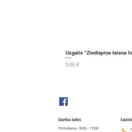
Uzgalis "Ziedlapiņa taisna li
Cena
3,55 €
Seko mums Facebook
Darba laiks
Sazin
Pirmdiena - 9:00 - 17:00