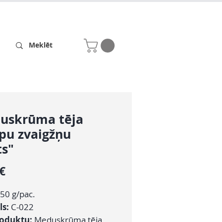
Receptes
Par mums
uskrūma tēja
pu zvaigžņu
ts"
Cena
 €
50 g/pac.
ls:
C-022
roduktu:
Meduskrūma tēja