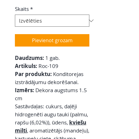
Skaits
*
Pievienot grozam
Daudzums:
1 gab.
Artikuls:
Roc-109
Par produktu:
Konditorejas
izstrādājumu dekorēšanai.
Izmērs:
Dekora augstums 1.5
cm
Sastāvdaļas: cukurs, daļēji
hidrogenēti augu tauki (palmu,
rapšu (6,02%)), ūdens,
kviešu
milti
, aromatizētājs (mandeļu),
kartupeļu ciete, skābuma