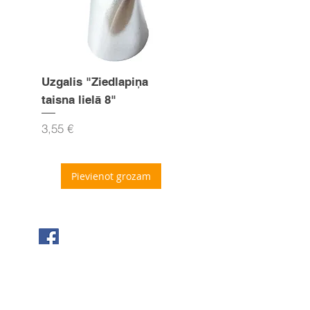
Uzgalis "Ziedlapiņa
Uzgalis "Zvaigznīte
taisna lielā 8"
15mm
Cena
Cena
3,55 €
3,55 €
Pievienot grozam
Seko mums Facebook
Sazinies ar mums