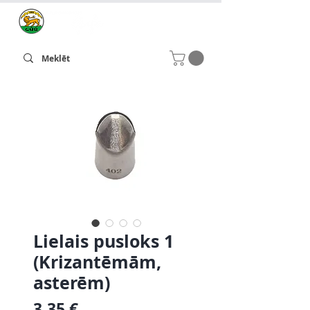
Lielais pusloks 1
(Krizantēmām,
asterēm)
Cena
3,35 €