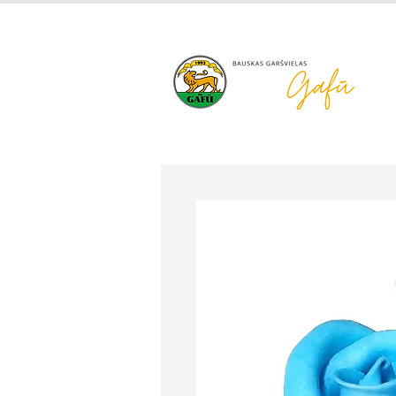
+371 63 922 465
gafu@inbo