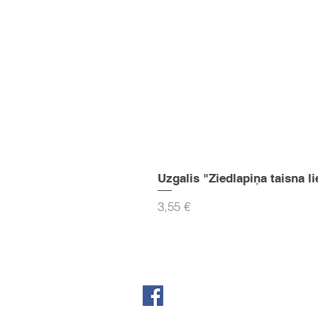
Uzgalis "Ziedlapiņa taisna li
Cena
3,55 €
Seko mums Facebook