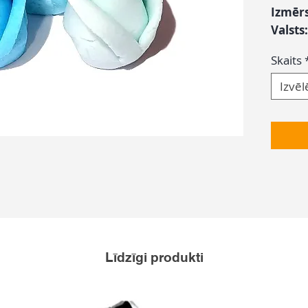
Izmēr
Valsts
Skaits
Izvēl
Līdzīgi produkti