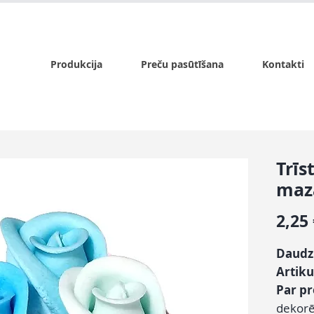
x.lv
P - Pk. 9:00 - 17:00, S - 9:00 - 14:00, Sv. - slēgts
Produkcija
Preču pasūtīšana
Kontakti
Trīs
maz
2,25
Daudz
Artiku
Par p
dekorē