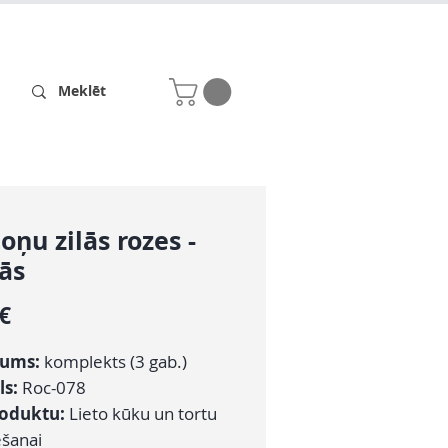
Receptes
Par mums
toņu zilās rozes -
ās
Cena
 €
ums:
komplekts (3 gab.)
ls:
Roc-078
roduktu:
Lieto kūku un tortu
šanai