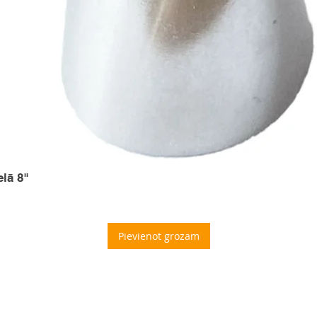
elā 8"
Pievienot grozam