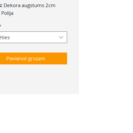
s:
Dekora augstums 2cm
:
Polija
*
ēties
Pievienot grozam