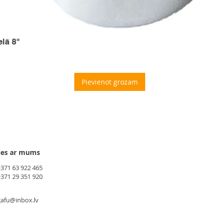
elā 8"
Pievienot grozam
ies ar mums
+371 63 922 465
+371 29 351 920
gafu@inbox.lv