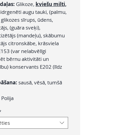
daļas:
Glikoze,
kviešu milti,
hidrgenēti augu tauki, (palmu,
 glikozes sīrups, ūdens,
tājs, (guāra sveķi),
izētājs (mandeļu), skābumu
ājs citronskābe, krāsviela
153 (var nelabvēlīgi
t bērnu aktivitāti un
bu) konservants E202 (līdz
bāšana:
sausā, vēsā, tumšā
:
Polija
*
ēties