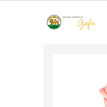
+371 63 922 465
gafu@inbo