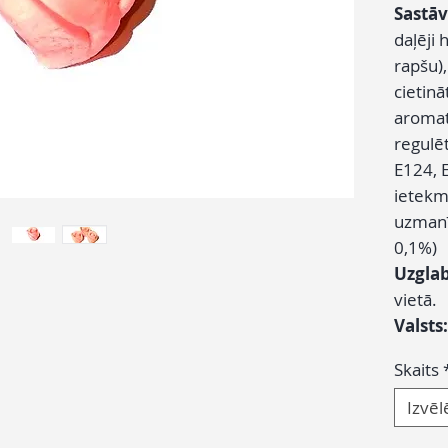
Sastāv
daļēji 
rapšu),
cietinā
aromat
regulēt
E124, E
ietekmē
uzmanī
0,1%)
Uzgla
vietā.
Valsts
Skaits
Izvēl