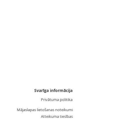
Uzgalis "Zvaigznīte 3"
Cena
3,55 €
Svarīga informācija
Privātuma politika
Mājaslapas lietošanas noteikumi
Atteikuma tiesības