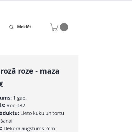
Receptes
Par mums
i rozā roze - maza
Cena
 €
ums:
1 gab.
ls:
Roc-082
roduktu:
Lieto kūku un tortu
šanai
s:
Dekora augstums 2cm