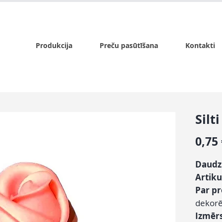
x.lv
P - Pk. 9:00 - 17:00, S - 9:00 - 14:00, Sv. - slēgts
Produkcija
Preču pasūtīšana
Kontakti
Silt
0,75
Daudz
Artiku
Par p
dekorē
Izmēr