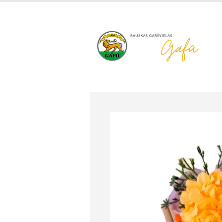
+371 63 922 465
gafu@inbo