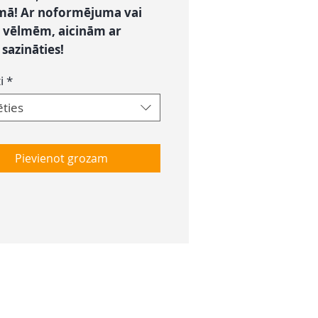
mā! Ar noformējuma vai
 vēlmēm, aicinām ar
azināties!
i
*
ēties
Pievienot grozam