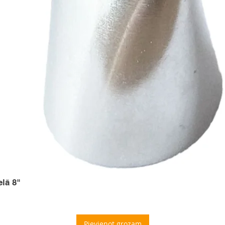
elā 8"
Pievienot grozam