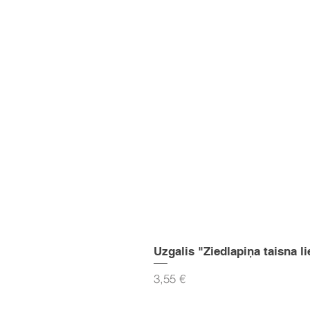
Uzgalis "Ziedlapiņa taisna li
Cena
3,55 €