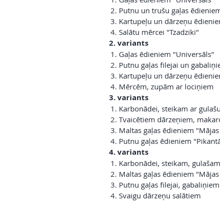
Putnu un trušu gaļas ēdienie
Kartupeļu un dārzeņu ēdieni
Salātu mērcei "Tzadziki"
2. variants
Gaļas ēdieniem "Universāls"
Putnu gaļas filejai un gabaliņ
Kartupeļu un dārzeņu ēdieni
Mērcēm, zupām ar lociņiem
3. variants
Karbonādei, steikam ar gulaš
Tvaicētiem dārzeņiem, makar
Maltas gaļas ēdieniem "Mājas
Putnu gaļas ēdieniem "Pikant
4. variants
Karbonādei, steikam, gulaša
Maltas gaļas ēdieniem "Mājas
Putnu gaļas filejai, gabaliņiem
Svaigu dārzeņu salātiem