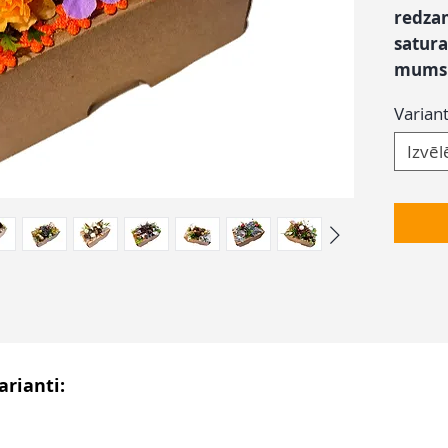
redza
satura
mums s
Variant
Izvēl
arianti: