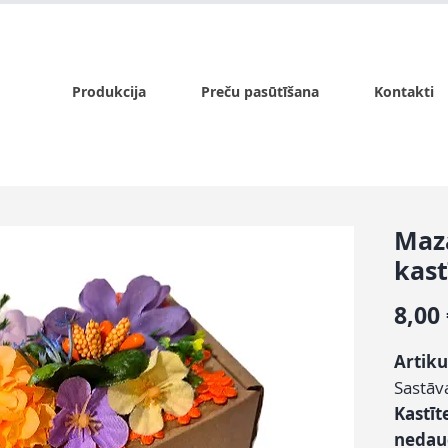
x.lv
P - Pk. 9:00 - 17:00, S - 9:00 - 14:00, Sv. - slēgts
Produkcija
Preču pasūtīšana
Kontakti
Mazā
kast
8,00
Artiku
Sastāv
Kastī
nedaud