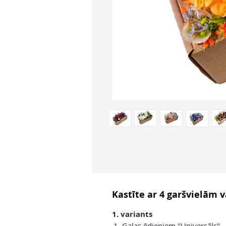
Kastīte ar 4 garšvielām v
1. variants
Gaļas ēdieniem "Universāls"