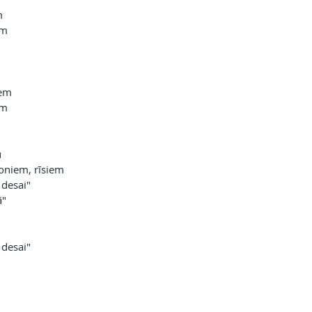
m
em
iem
em
u
oniem, rīsiem
 desai"
ā"
m
 desai"