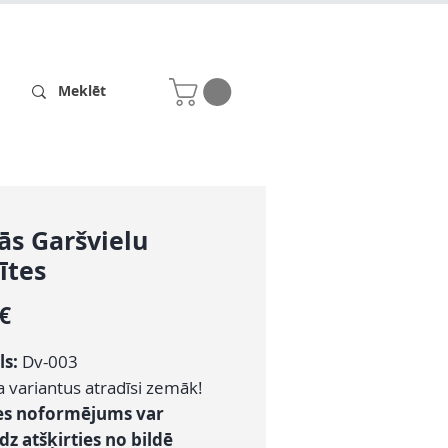
Receptes
Par mums
s Garšvielu
ītes
Cena
 €
ls:
Dv-003
a variantus atradīsi zemāk!
tes noformējums var
z atšķirties no bildē