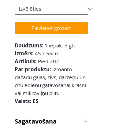
Pievienot grozam
Daudzums:
1 iepak.
3 gb
Izmērs:
45 x 55cm
Artikuls:
Pied-202
Par produktu:
Izmanto
dažādu gaļas, zivs, dārzeņu un
citu ēdienu gatavošanai krāsnī
vai mikroviļņu plītī.
Valsts: ES
Sagatavošana
Maisiņā ievieto produktu. Lai