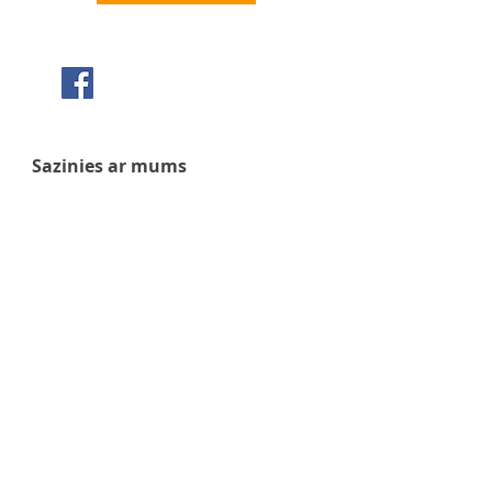
Seko mums Facebook
Sazinies ar mums
+371 63 922 465
+371 29 351 920
gafu@inbox.lv
Kalna iela 7, Bauska
Darba laiks
Pirmdiena - 9:00 - 17:00
Otrdiena - 9:00 - 17:00
Trešdiena - 9:00 - 17:00
Ceturtdiena - 9:00 - 17:00
Piektdiena - 9:00 - 17:00