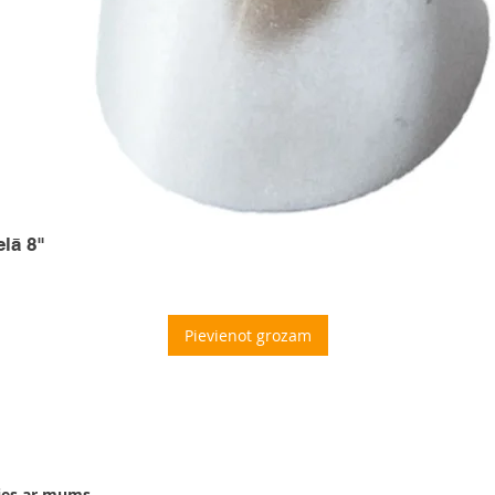
elā 8"
Pievienot grozam
ies ar mums