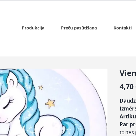
x.lv
P - Pk. 9:00 - 17:00, S - 9:00 - 14:00, Sv. - slēgts
Produkcija
Preču pasūtīšana
Kontakti
Vien
4,70
Daudz
Izmēr
Artiku
Par p
tortes