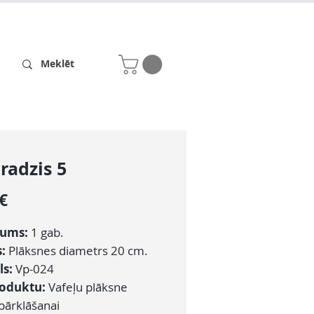
Receptes
Par mums
radzis 5
Cena
 €
ums:
1 gab.
s:
Plāksnes diametrs 20 cm.
ls:
Vp-024
roduktu:
Vafeļu plāksne
 pārklāšanai