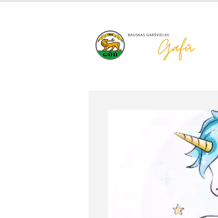
+371 63 922 465
gafu@inbo