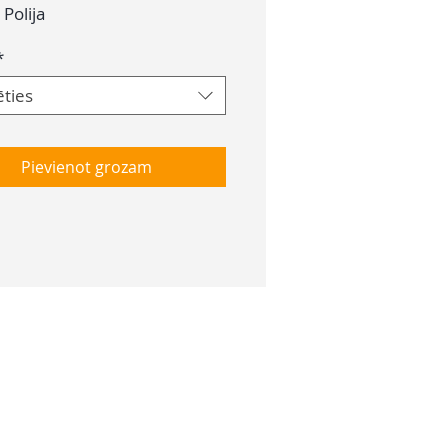
:
Polija
*
ēties
Pievienot grozam