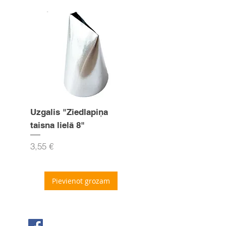
Uzgalis "Ziedlapiņa
Uzgalis "Zvaigznīte
taisna lielā 8"
15mm
Cena
Cena
3,55 €
3,55 €
Pievienot grozam