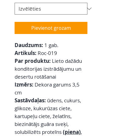
Pievienot grozam
Daudzums:
1 gab.
Artikuls:
Roc-019
Par produktu:
Lieto dažādu
konditorijas izstrādājumu un
desertu rotāšanai
Izmērs:
Dekora garums 3,5
cm
Sastāvdaļas:
ūdens, cukurs,
glikoze, kukurūzas ciete,
kartupeļu ciete, želatīns,
biezinātājs guāra sveķi,
solubilizēts proteīns
(piena)
,