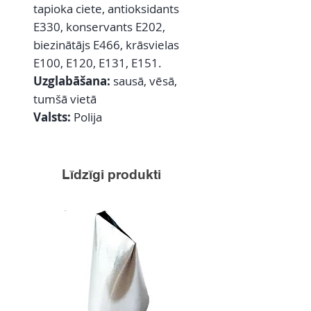
tapioka ciete, antioksidants
E330, konservants E202,
biezinātājs E466, krāsvielas
E100, E120, E131, E151.
Uzglabāšana:
sausā, vēsā,
tumšā vietā
Valsts:
Polija
Līdzīgi produkti