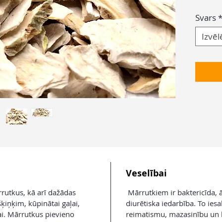
Svars
Izvēl
Veselībai
utkus, kā arī dažādas
Mārrutkiem ir baktericīda, 
ķiņķim, kūpinātai gaļai,
diurētiska iedarbība. To iesa
ai. Mārrutkus pievieno
reimatismu, mazasinību un kā