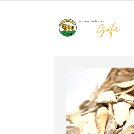
+371 63 922 465
gafu@inbo