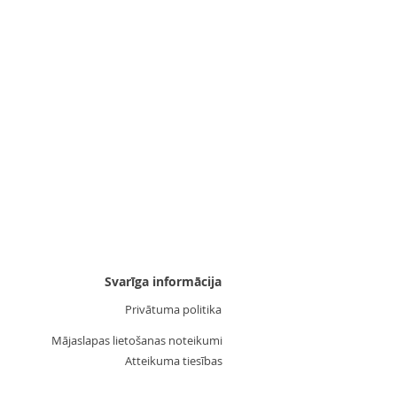
Uzgalis "Zvaigznīte 3"
Cena
3,55 €
Svarīga informācija
Privātuma politika
Mājaslapas lietošanas noteikumi
Atteikuma tiesības