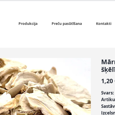
x.lv
P - Pk. 9:00 - 17:00, S - 9:00 - 14:00, Sv. - slēgts
Produkcija
Preču pasūtīšana
Kontakti
Mār
šķēl
1,20
Svars:
Artiku
Sastāv
Izcels