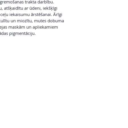
a gremošanas trakta darbību.
, atšķaidītu ar ūdeni, iekšķīgi
 ceļu iekaisumu ārstēšanai. Ārīgi
ikulītu un miozītu, mutes dobuma
ī sejas maskām un apliekamiem
ādas pigmentāciju.