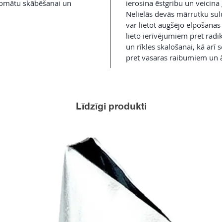
tomātu skābēšanai un
ierosina ēstgribu un veicin
Nelielās devās mārrutku sulu
var lietot augšējo elpošanas
lieto ierīvējumiem pret rad
un rīkles skalošanai, kā ar
pret vasaras raibumiem un 
Līdzīgi produkti