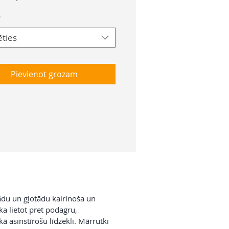
*
ēties
Pievienot grozam
ādu un gļotādu kairinoša un
ka lietot pret podagru,
 asinstīrošu līdzekli. Mārrutki