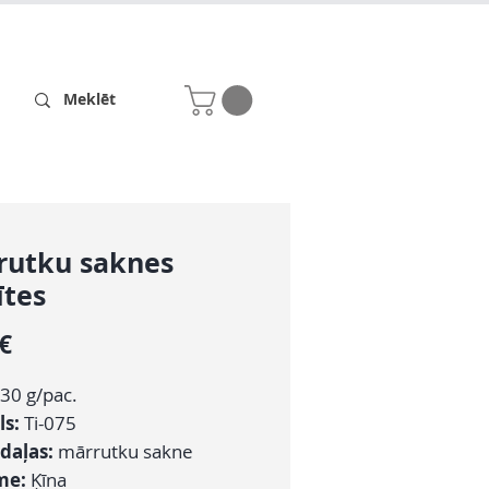
Receptes
Par mums
rutku saknes
ītes
Cena
 €
30 g/pac.
ls:
Ti-075
daļas:
mārrutku sakne
me:
Ķīna