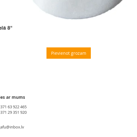
elā 8"
Pievienot grozam
ies ar mums
+371 63 922 465
+371 29 351 920
gafu@inbox.lv