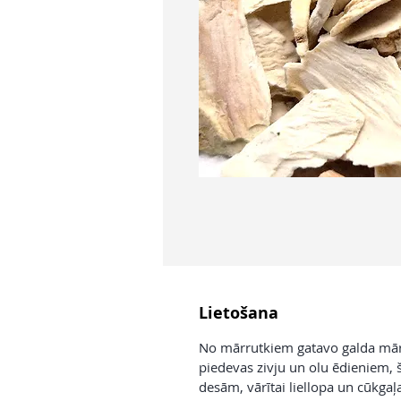
Lietošana
No mārrutkiem gatavo galda mārr
piedevas zivju un olu ēdieniem, š
desām, vārītai liellopa un cūkgaļ