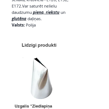
E172.Var saturēt nelielu
daudzumu
piena, riekstu
un
glutēna
daļiņas.
Valsts:
Polija
Līdzīgi produkti
Uzgalis "Ziedlapiņa
Uzgalis "Zvaigznīte