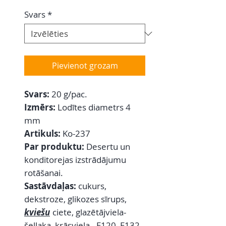
Svars
*
Pievienot grozam
Svars:
20 g/pac.
Izmērs:
Lodītes diametrs 4
mm
Artikuls:
Ko-237
Par produktu:
Desertu un
konditorejas izstrādājumu
rotāšanai.
Sastāvdaļas:
cukurs,
dekstroze, glikozes sīrups,
kviešu
ciete, glazētājviela-
šellaka, krāsviela - E120, E132,