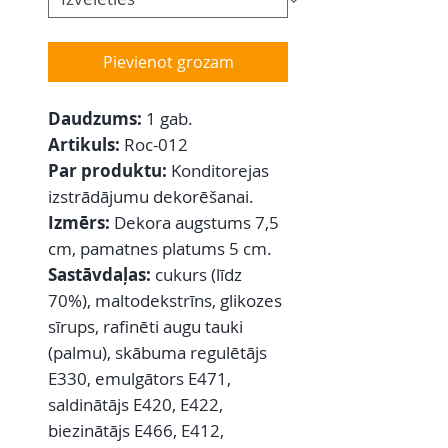
Pievienot grozam
Daudzums:
1 gab.
Artikuls:
Roc-012
Par produktu:
Konditorejas
izstrādājumu dekorēšanai.
Izmērs:
Dekora augstums 7,5
cm, pamatnes platums 5 cm.
Sastāvdaļas:
cukurs (līdz
70%), maltodekstrīns, glikozes
sīrups, rafinēti augu tauki
(palmu), skābuma regulētājs
E330, emulgātors E471,
saldinātājs E420, E422,
biezinātājs E466, E412,