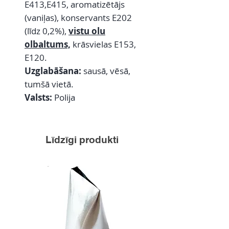
E413,E415, aromatizētājs
(vaniļas), konservants E202
(līdz 0,2%),
vistu olu
olbaltums,
krāsvielas E153,
E120.
Uzglabāšana:
sausā, vēsā,
tumšā vietā.
Valsts:
Polija
Līdzīgi produkti