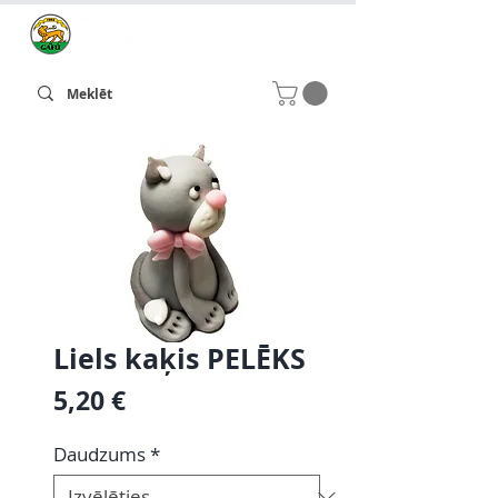
Liels kaķis PELĒKS
Cena
5,20 €
Daudzums
*