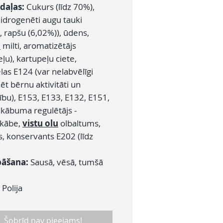
daļas:
Cukurs (līdz 70%),
hidrogenēti augu tauki
, rapšu (6,02%)), ūdens,
u
milti, aromatizētājs
u), kartupeļu ciete,
las E124 (var nelabvēlīgi
t bērnu aktivitāti un
bu), E153, E133, E132, E151,
skābuma regulētājs -
skābe,
vistu olu
olbaltums,
s, konservants E202 (līdz
bāšana:
Sausā, vēsā, tumšā
:
Polija
Šobrīd nav pieejams!