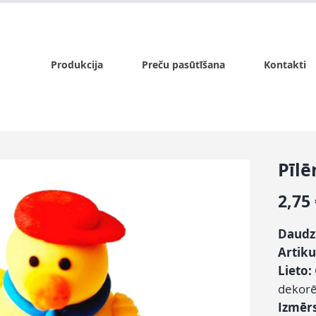
x.lv
P - Pk. 9:00 - 17:00, S - 9:00 - 14:00, Sv. - slēgts
Produkcija
Preču pasūtīšana
Kontakti
Pīlē
2,75
Daudz
Artiku
Lieto:
dekorē
Izmērs