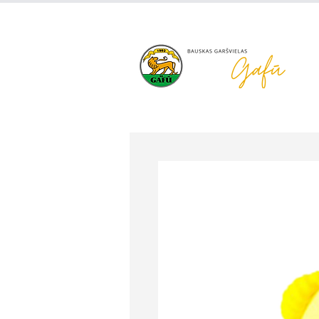
+371 63 922 465
gafu@inbo