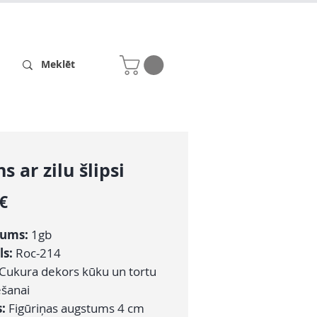
Receptes
Par mums
ns ar zilu šlipsi
Cena
 €
ums:
1gb
ls:
Roc-214
Cukura dekors kūku un tortu
šanai
:
Figūriņas augstums 4 cm