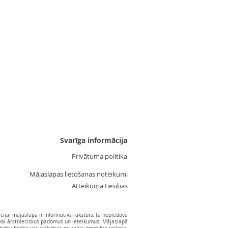
Uzgalis "Zvaigznīte 3"
Cena
3,55 €
Svarīga informācija
Privātuma politika
Mājaslapas lietošanas noteikumi
Atteikuma tiesības
ijai mājaslapā ir informatīvs raksturs, tā nepiedāvā
vai ārstnieciskus padomus un ieteikumus. Mājaslapā