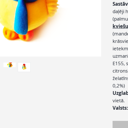
Sastāv
daļēji 
(palmu
kvieš
(mandeļ
krāsvie
ietekmē
uzmanī
E155, 
citron
želatīn
0,2%)
Uzgla
vietā.
Valsts