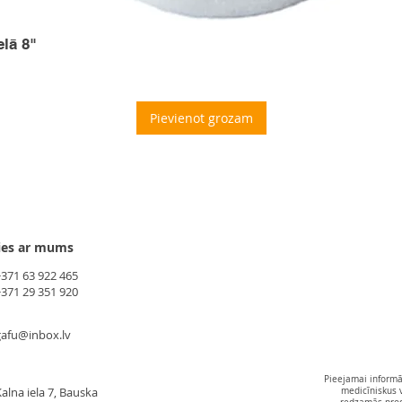
elā 8"
Pievienot grozam
ies ar mums
+371 63 922 465
+371 29 351 920
gafu@inbox.lv
Pieejamai informāc
alna iela 7, Bauska
medicīniskus 