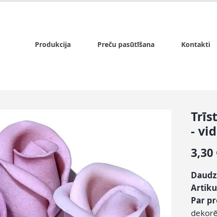
x.lv
P - Pk. 9:00 - 17:00, S - 9:00 - 14:00, Sv. - slēgts
Produkcija
Preču pasūtīšana
Kontakti
Trīs
- vi
3,30
Daudz
Artiku
Par p
dekorē