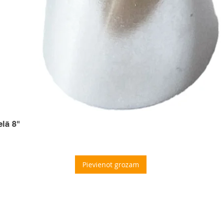
elā 8"
Pievienot grozam