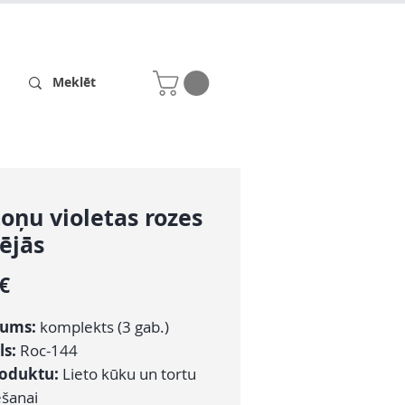
Receptes
Par mums
toņu violetas rozes
dējās
Cena
 €
ums:
komplekts (3 gab.)
ls:
Roc-144
roduktu:
Lieto kūku un tortu
šanai