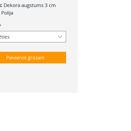
s:
Dekora augstums 3 cm
:
Polija
*
ēties
Pievienot grozam