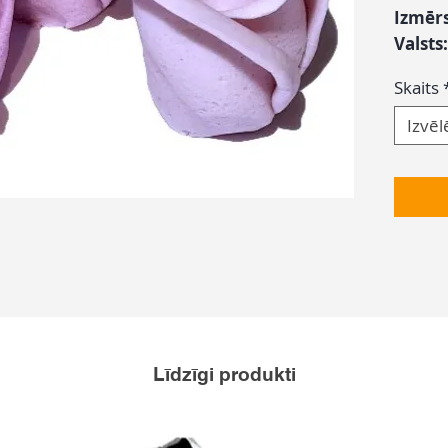
Izmēr
Valsts
Skaits
Izvēl
Līdzīgi produkti