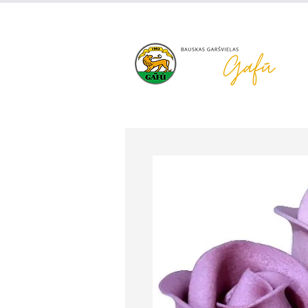
+371 63 922 465
gafu@inbo