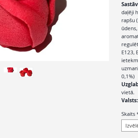
Sastāv
daļēji 
rapšu (
ūdens, 
aromat
regulēt
E123, E
ietekmē
uzmanī
0,1%)
Uzgla
vietā.
Valsts
Skaits
Izvēl