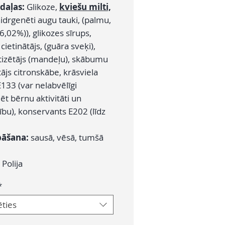
daļas:
Glikoze,
kviešu milti,
hidrgenēti augu tauki, (palmu,
6,02%)), glikozes sīrups,
cietinātājs, (guāra sveķi),
izētājs (mandeļu), skābumu
ājs citronskābe, krāsviela
133 (var nelabvēlīgi
t bērnu aktivitāti un
bu), konservants E202 (līdz
bāšana:
sausā, vēsā, tumšā
:
Polija
*
ēties