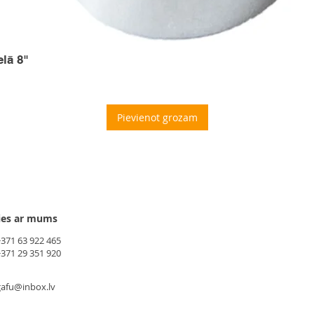
elā 8"
Pievienot grozam
ies ar mums
+371 63 922 465
+371 29 351 920
gafu@inbox.lv