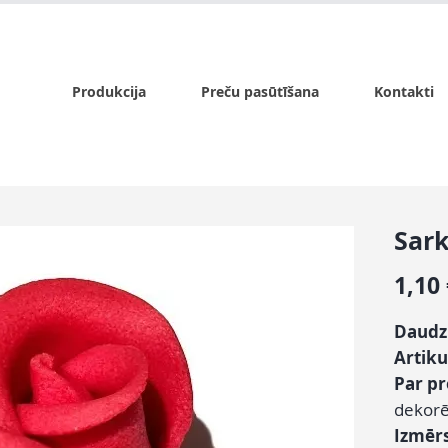
x.lv
P - Pk. 9:00 - 17:00, S - 9:00 - 14:00, Sv. - slēgts
Produkcija
Preču pasūtīšana
Kontakti
Sark
1,10
Daudz
Artiku
Par p
dekorē
Izmēr