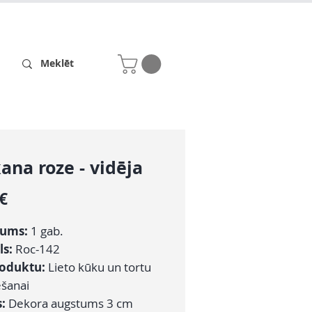
Receptes
Par mums
ana roze - vidēja
Cena
 €
ums:
1 gab.
ls:
Roc-142
roduktu:
Lieto kūku un tortu
šanai
s:
Dekora augstums 3 cm