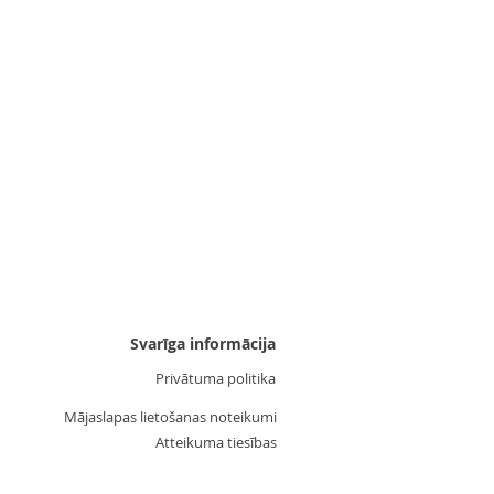
Uzgalis "Zvaigznīte 3"
Cena
3,55 €
Svarīga informācija
Privātuma politika
Mājaslapas lietošanas noteikumi
Atteikuma tiesības