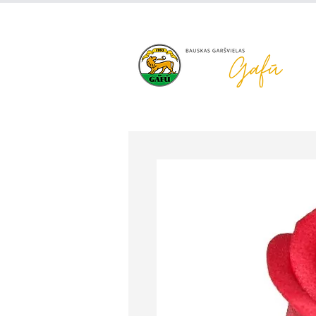
+371 63 922 465
gafu@inbo