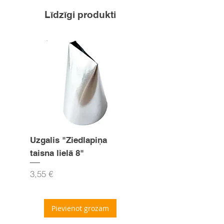
Līdzīgi produkti
Uzgalis "Ziedlapiņa
Uzgalis "Zvaigznīte
taisna lielā 8"
15mm
Cena
Cena
3,55 €
3,55 €
Pievienot grozam