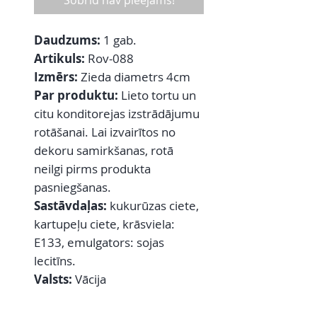
Šobrīd nav pieejams!
Daudzums:
1 gab.
Artikuls:
Rov-088
Izmērs:
Zieda diametrs 4cm
Par produktu:
Lieto tortu un
citu konditorejas izstrādājumu
rotāšanai. Lai izvairītos no
dekoru samirkšanas, rotā
neilgi pirms produkta
pasniegšanas.
Sastāvdaļas:
kukurūzas ciete,
kartupeļu ciete, krāsviela:
E133, emulgators: sojas
lecitīns.
Valsts:
Vācija