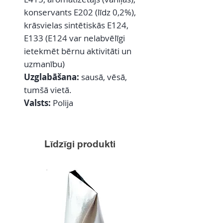
konservants E202 (līdz 0,2%),
krāsvielas sintētiskās E124,
E133 (E124 var nelabvēlīgi
ietekmēt bērnu aktivitāti un
uzmanību)
Uzglabāšana:
sausā, vēsā,
tumšā vietā.
Valsts:
Polija
Līdzīgi produkti