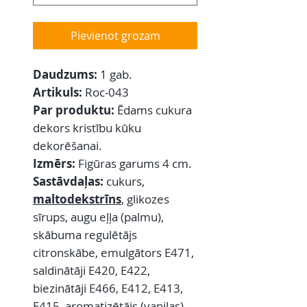
Pievienot grozam
Daudzums:
1 gab.
Artikuls:
Roc-043
Par produktu:
Ēdams cukura
dekors kristību kūku
dekorēšanai.
Izmērs:
Figūras garums 4 cm.
Sastāvdaļas:
cukurs,
maltodekstrīns
, glikozes
sīrups, augu eļļa (palmu),
skābuma regulētājs
citronskābe, emulgātors E471,
saldinātāji E420, E422,
biezinātāji E466, E412, E413,
E415, aromatizētājs (vaniļas),