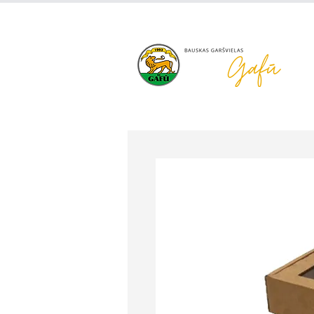
+371 63 922 465
gafu@inbo