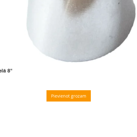
elā 8"
Pievienot grozam