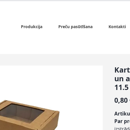
x.lv
P - Pk. 9:00 - 17:00, S - 9:00 - 14:00, Sv. - slēgts
Produkcija
Preču pasūtīšana
Kontakti
Kart
un 
11.5
0,80
Artiku
Par p
izstrā