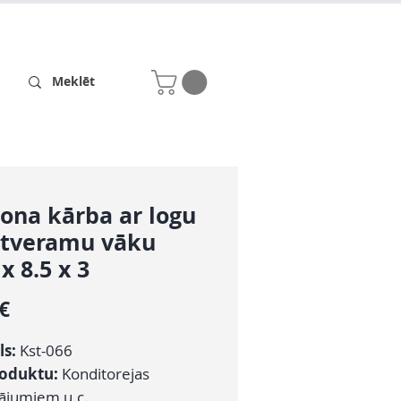
Receptes
Par mums
ona kārba ar logu
atveramu vāku
 x 8.5 x 3
Cena
 €
ls:
Kst-066
roduktu:
Konditorejas
dājumiem u.c.