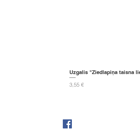
Uzgalis "Ziedlapiņa taisna li
Cena
3,55 €
Seko mums Facebook