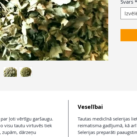
Svars
Izvēl
Veselībai
 par ļoti vērtīgu garšaugu.
Tautas medicīnā selerijas li
jo visu tautu virtuvēs tiek
reimatisma gadījumā, kā ar
em, zupām, dārzeņu
Selerijas preparāti paaugsti