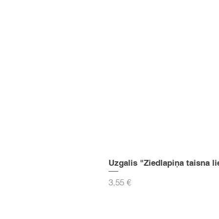
Uzgalis "Ziedlapiņa taisna li
Cena
3,55 €