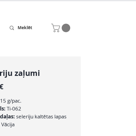
Receptes
Par mums
riju zaļumi
Cena
 €
15 g/pac.
ls:
Ti-062
daļas:
seleriju kaltētas lapas
Vācija