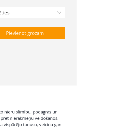
*
ēties
Pievienot grozam
eto nieru slimību, podagras un
ī pret nierakmeņu veidošanos.
na vispārējo tonusu, veicina gan