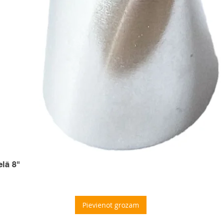
elā 8"
Pievienot grozam