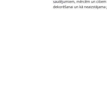
sautējumiem, mērcēm un citiem 
dekorēšanai un kā neaizstājama 