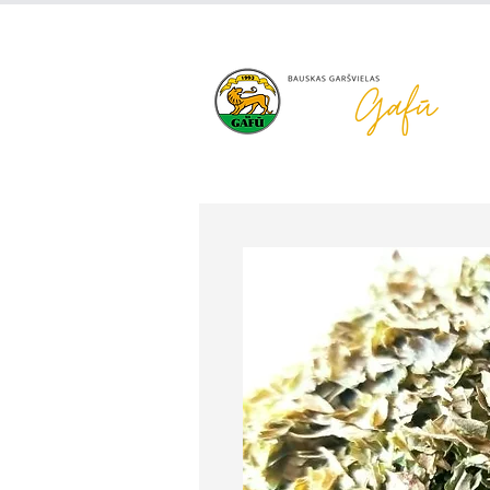
+371 63 922 465
gafu@inbo