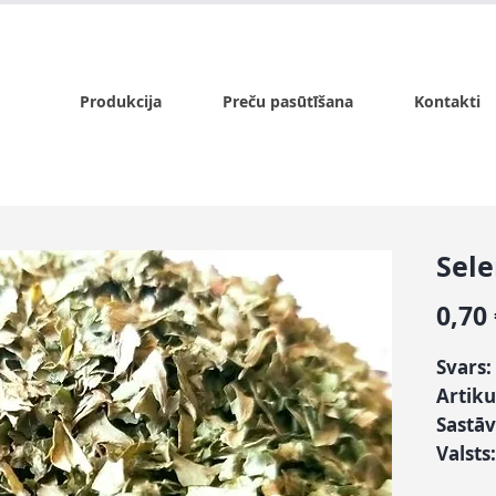
x.lv
P - Pk. 9:00 - 17:00, S - 9:00 - 14:00, Sv. - slēgts
Produkcija
Preču pasūtīšana
Kontakti
Sele
0,70
Svars:
Artiku
Sastāv
Valsts: