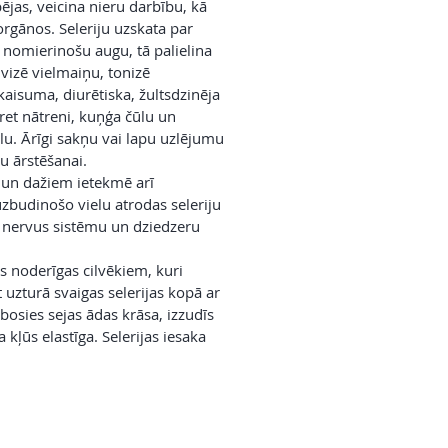
ējas, veicina nieru darbību, kā
orgānos. Seleriju uzskata par
 nomierinošu augu, tā palielina
ivizē vielmaiņu, tonizē
kaisuma, diurētiska, žultsdzinēja
 pret nātreni, kuņģa čūlu un
lu. Ārīgi sakņu vai lapu uzlējumu
lu ārstēšanai.
 un dažiem ietekmē arī
budinošo vielu atrodas seleriju
ē nervus sistēmu un dziedzeru
s noderīgas cilvēkiem, kuri
 uzturā svaigas selerijas kopā ar
abosies sejas ādas krāsa, izzudīs
kļūs elastīga. Selerijas iesaka