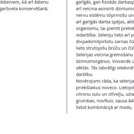
ēdieniem, kā arī ēdienu
garīgās, gan fiziskās darbasp
garšviela konservēšanā.
arī veicina asinsriti dzimum
nervu sistēmu stiprinošu un
arī garīgās darba spējas, akt
organismu, tai piemīt pretie
iedarbība. Seleriju lieto arī
divpadsmitpirkstu zarnas čū
lieto strutojošu brūču un čū
Selerijas veicina gremošanu
dzimumorgānus. Visvairāk uz
sēklās. Tās labvēlīgi ietekm
darbību.
Novērojumi rāda, ka selerija
priekšlaikus noveco. Lietojot
citronu sulu un olīveļļu, uzl
grumbas, novītusi, sausa āda 
lietot kombinācijā ar medu.