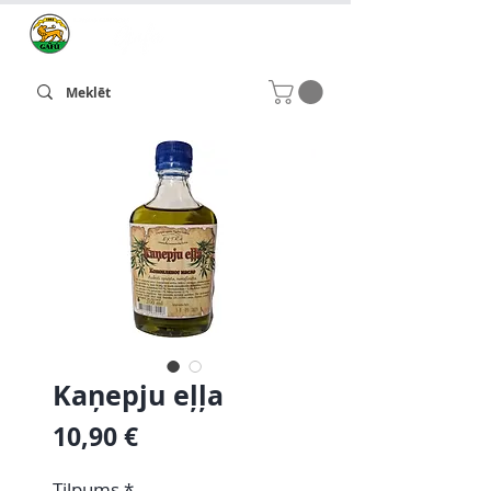
Kaņepju eļļa
Cena
10,90 €
Tilpums
*