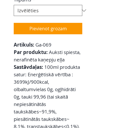
Pievienot grozam
Artikuls:
Ga-069
Par produktu:
Auksti spiesta,
nerafinēta kaņepju eļļa
Sastāvdaļas:
100ml produkta
satur: Enerģētiskā vērtība :
3699kJ/900kcal,
olbaltumvielas 0g, ogļhidrāti
0g, tauki 99,96 (tai skaitā
nepiesātinātās
taukskābes~91,9%,
piesātinātās taukskābes~
8,1%, transtaukskābes<0,1%),