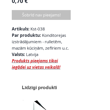
Cena
0,70 €
Šobrīd nav pieejams!
Artikuls:
Kst-038
Par produktu:
Konditorejas
izstrādājumiem - rulletēm,
mazām kūciņām, zefīriem u.c.
Valsts:
Latvija
Produkts pieejams tikai
iegādei uz vietas veikalā!
Līdzīgi produkti