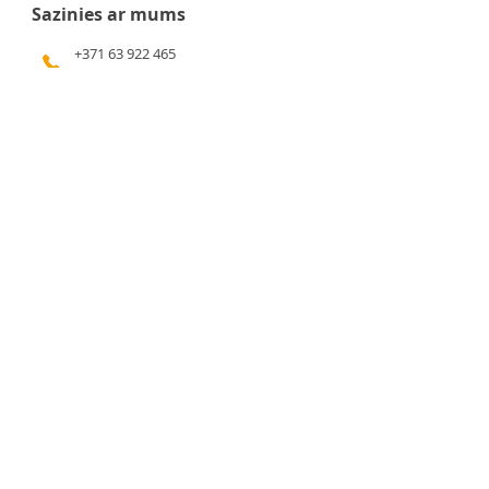
Sazinies ar mums
+371 63 922 465
+371 29 351 920
gafu@inbox.lv
Kalna iela 7, Bauska
Darba laiks
Pirmdiena - 9:00 - 17:00
Otrdiena - 9:00 - 17:00
Trešdiena - 9:00 - 17:00
Ceturtdiena - 9:00 - 17:00
Piektdiena - 9:00 - 17:00
Sestdiena - 9:00 - 14:00
Svētdiena - slēgts
Svarīga informācija
Privātuma politika