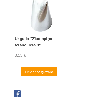
Uzgalis "Ziedlapiņa
Uzgalis "Zvaigznīte
taisna lielā 8"
15mm
Cena
Cena
3,55 €
3,55 €
Pievienot grozam
Seko mums Facebook