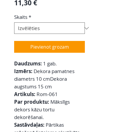
Cena
11,30 €
Skaits
*
Pievienot grozam
Daudzums:
1 gab.
Izmērs:
Dekora pamatnes
diametrs 10 cmDekora
augstums 15 cm
Artikuls:
Rom-061
Par produktu:
Mākslīgs
dekors kāzu tortu
dekorēšanai.
Sastāvdaļas:
Pārtikas