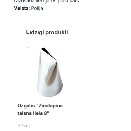
ražošanā lietojams plastikāts.
Valsts:
Polija
Līdzīgi produkti
Uzgalis "Ziedlapiņa
Uzgalis "Zvaigznīte
taisna lielā 8"
15mm
Cena
Cena
3,55 €
3,55 €