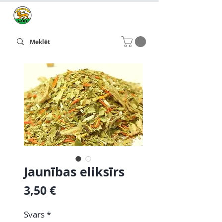
Jaunības eliksīrs
Cena
3,50 €
Svars
*