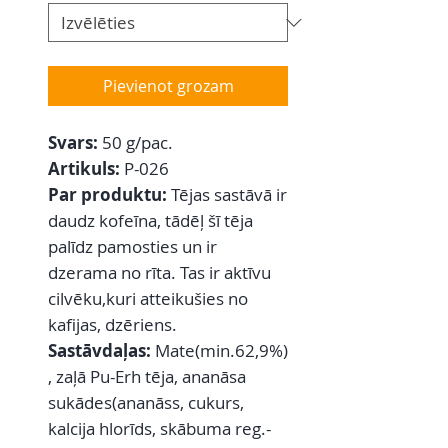
Pievienot grozam
Svars:
50 g/pac.
Artikuls:
P-026
Par produktu:
Tējas sastāvā ir
daudz kofeīna, tādēļ šī tēja
palīdz pamosties un ir
dzerama no rīta. Tas ir aktīvu
cilvēku,kuri atteikušies no
kafijas, dzēriens.
Sastāvdaļas:
Mate(min.62,9%)
, zaļā Pu-Erh tēja, ananāsa
sukādes(ananāss, cukurs,
kalcija hlorīds, skābuma reg.-