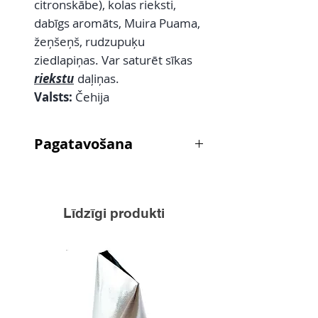
citronskābe), kolas rieksti,
dabīgs aromāts, Muira Puama,
žeņšeņš, rudzupuķu
ziedlapiņas. Var saturēt sīkas
riekstu
daļiņas.
Valsts:
Čehija
Pagatavošana
Sasildītā tējkannā ieberiet karotīti
tējas, pirms aplejiet ar tējkaroti
auksta ūdens, tad līdz 70°C ūdeni
Līdzīgi produkti
un paturiet 3-5 minūtes.