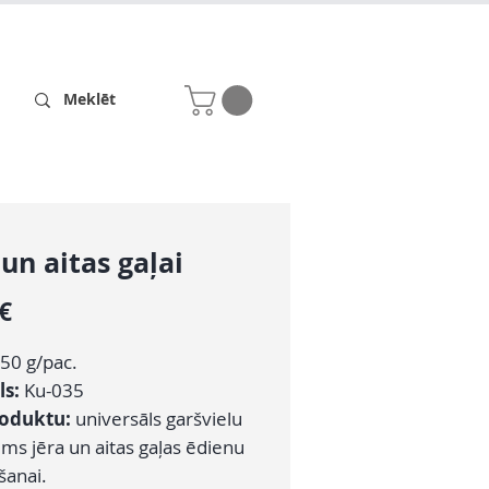
Receptes
Par mums
 un aitas gaļai
Cena
 €
50 g/pac.
ls:
Ku-035
roduktu:
universāls garšvielu
ums jēra un aitas gaļas ēdienu
šanai.