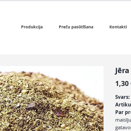
x.lv
P - Pk. 9:00 - 17:00, S - 9:00 - 14:00, Sv. - slēgts
Produkcija
Preču pasūtīšana
Kontakti
Jēra
1,30
Svars:
Artiku
Par p
maisīj
gatavo