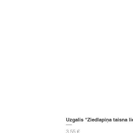
Uzgalis "Ziedlapiņa taisna li
Cena
3,55 €