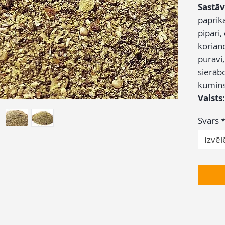
Sastāv
paprika
pipari, 
korian
puravi,
sierābo
kumins
Valsts:
Svars
Izvēl