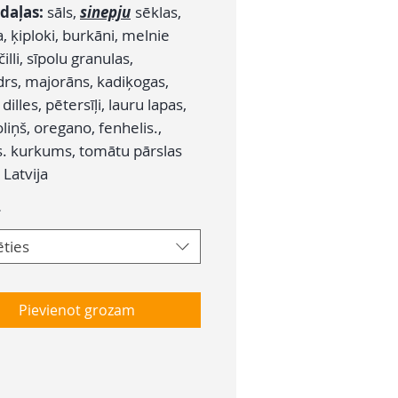
daļas:
sāls,
sinepju
sēklas,
, ķiploki, burkāni, melnie
čilli, sīpolu granulas,
drs, majorāns, kadiķogas,
 dilles, pētersīļi, lauru lapas,
liņš, oregano, fenhelis.,
. kurkums, tomātu pārslas
Latvija
*
ēties
Pievienot grozam