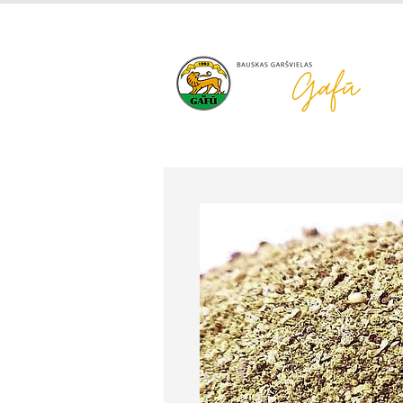
+371 63 922 465
gafu@inbo