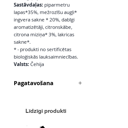
Sastāvdaļas:
piparmetru
lapas*35%, mežrozīšu augļi*
ingvera sakne * 20%, dabīgi
aromatizētāji, citronskābe,
citrona miziņa* 3%, lakricas
sakne*.
* - produkti no sertificētas
bioloģiskās lauksaimniecības.
Valsts:
Čehija
Pagatavošana
Tējas maisiņu aplej ar 250ml
verdoša ūdens un ļauj ievilkties
10-15min.
Līdzīgi produkti
Deva bērniem no 9mēn. vecuma -
1 tasīte dienā
no 3gadu