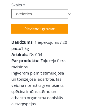
Skaits
*
Pievienot grozam
Daudzums:
1
iepakojums / 20
pac.x1,5g
Artikuls:
Ds-004
Par produktu:
Zāļu tēja filtra
maisiņos.
Ingveram piemīt stimulējoša
un tonizējoša iedarbība, tas
veicina normālu gremošanu,
spēcina imūnsistēmu un
atbalsta organisma dabiskās
aizsargspējas.