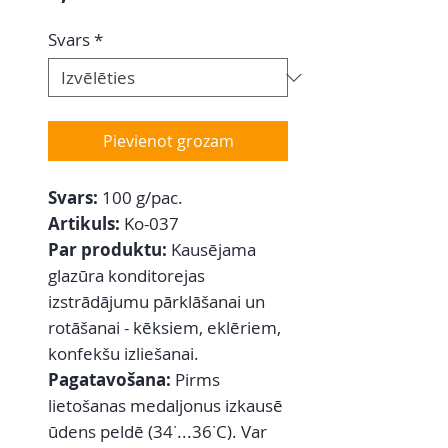
Svars
*
Pievienot grozam
Svars:
100 g/pac.
Artikuls:
Ko-037
Par produktu:
Kausējama
glazūra konditorejas
izstrādājumu pārklāšanai un
rotāšanai - kēksiem, eklēriem,
konfekšu izliešanai.
Pagatavošana:
Pirms
lietošanas medaljonus izkausē
ūdens peldē (34˙...36˙C). Var