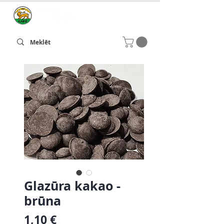
Glazūra kakao -
brūna
Cena
1,10 €