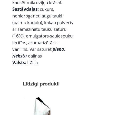
kausēt mikroviļņu krāsnī.
Sastāvdaļas:
cukurs,
nehidrogenēti augu tauki
(palmu kodolu), kakao pulveris
ar samazinātu tauku saturu
(16%). emulgators-saulespuķu
lecitīns, aromatizētājs -
vanilīns. Var saturēt
piena,
riekstu
daļiņas
Valsts:
Itālija
Līdzīgi produkti