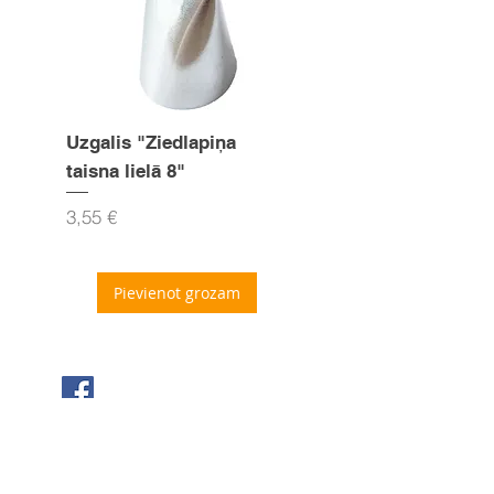
Uzgalis "Ziedlapiņa
Uzgalis "Zvaigznīte
taisna lielā 8"
15mm
Cena
Cena
3,55 €
3,55 €
Pievienot grozam
Seko mums Facebook
Sazinies ar mums